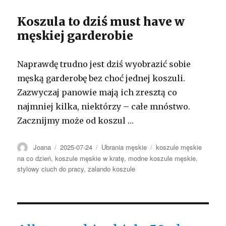
Koszula to dziś must have w
męskiej garderobie
Naprawdę trudno jest dziś wyobrazić sobie
męską garderobę bez choć jednej koszuli.
Zazwyczaj panowie mają ich zresztą co
najmniej kilka, niektórzy – całe mnóstwo.
Zacznijmy może od koszul …
Autor
Opublikowano
Kategorie
Tagi
Joana
2025-07-24
Ubrania męskie
koszule męskie
na co dzień
,
koszule męskie w kratę
,
modne koszule męskie
,
stylowy ciuch do pracy
,
zalando koszule