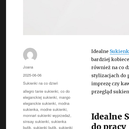
Idealne
Sukienk
bardziej kobiec
Autor
Joana
również na co d
Opublikowano
2025-06-06
stylizacjach do 
Kategorie
Sukienki na co dzień
imprezę czy kaw
Tagi
allegro tanie sukienki
,
co do
przegląd sukien
eleganckiej sukienki
,
mango
eleganckie sukienki
,
modna
sukienka
,
modne sukienki
,
Idealne 
monnari sukienki wyprzedaż
,
sinsay sukienki
,
sukienka
do pracy
butik
,
sukienki butik
,
sukienki