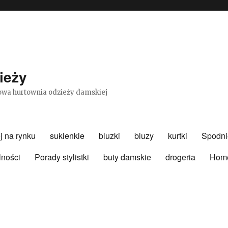
ieży
etowa hurtownia odzieży damskiej
j na rynku
sukienkie
bluzki
bluzy
kurtki
Spodni
lności
Porady stylistki
buty damskie
drogeria
Hom