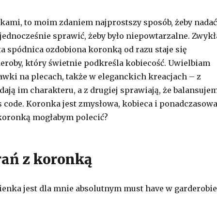
nkami, to moim zdaniem najprostszy sposób, żeby nadać
a jednocześnie sprawić, żeby było niepowtarzalne. Zwykł
ta spódnica ozdobiona koronką od razu staje się
roby, który świetnie podkreśla kobiecość. Uwielbiam
ki na plecach, także w eleganckich kreacjach – z
dają im charakteru, a z drugiej sprawiają, że balansuje
s code. Koronka jest zmysłowa, kobieca i ponadczasowa
 koronką mogłabym polecić?
rań z koronką
enka jest dla mnie absolutnym must have w garderobie