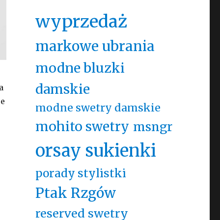
wyprzedaż
markowe ubrania
modne bluzki
damskie
a
je
modne swetry damskie
mohito swetry
msngr
orsay sukienki
porady stylistki
Ptak Rzgów
reserved swetry