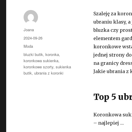
Szaleję za koro
ubraniu klasy, 
Autor
Joana
bluzka czy pros
Opublikowano
2024-09-26
elementem garde
Kategorie
Moda
koronkowe wstaw
Tagi
bluzki butik
,
koronka
,
jednej strony do
koronkowa sukienka
,
na granicy dres
koronkowe szorty
,
sukienka
Jakie ubrania z
butik
,
ubrania z koronki
Top 5 ub
Koronkowa suki
– najlepiej …