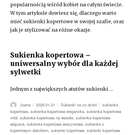
popularnością wśród kobiet na całym świecie.
W tym artykule dowiesz się, dlaczego warto
mieć sukienki kopertowe w swojej szafie, oraz
jak je stylizować na różne okazje.
Sukienka kopertowa –
uniwersalny wybór dla każdej
sylwetki
Jednym z największych atutów sukienki …
Autor
Opublikowano
Kategorie
Tagi
Joana
2025-01-21
Sukienki na co dzień
sukienka
kopertowa
,
sukienka kopertowa elegancka
,
sukienka kopertowa
midi
,
sukienka kopertowa na wesele
,
sukienka kopertowa
wiązana
,
sukienka kopertowa wieczorowa
,
sukienka z
kopertowym dekoltem
,
sukienki kopertowe
,
sukienki kopertowe