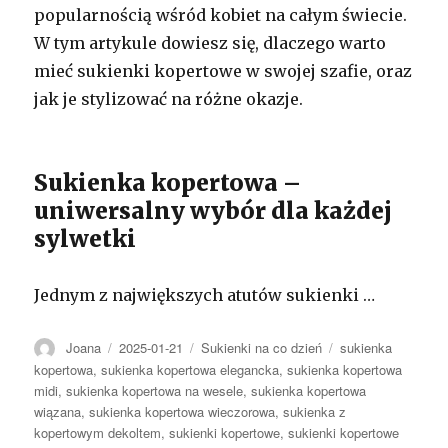
popularnością wśród kobiet na całym świecie.
W tym artykule dowiesz się, dlaczego warto
mieć sukienki kopertowe w swojej szafie, oraz
jak je stylizować na różne okazje.
Sukienka kopertowa –
uniwersalny wybór dla każdej
sylwetki
Jednym z największych atutów sukienki …
Autor
Opublikowano
Kategorie
Tagi
Joana
2025-01-21
Sukienki na co dzień
sukienka
kopertowa
,
sukienka kopertowa elegancka
,
sukienka kopertowa
midi
,
sukienka kopertowa na wesele
,
sukienka kopertowa
wiązana
,
sukienka kopertowa wieczorowa
,
sukienka z
kopertowym dekoltem
,
sukienki kopertowe
,
sukienki kopertowe