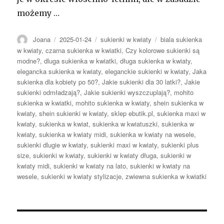
możemy …
Autor
Opublikowano
Kategorie
Tagi
Joana
2025-01-24
sukienki w kwiaty
biala sukienka
w kwiaty
,
czarna sukienka w kwiatki
,
Czy kolorowe sukienki są
modne?
,
dluga sukienka w kwiatki
,
długa sukienka w kwiaty
,
elegancka sukienka w kwiaty
,
eleganckie sukienki w kwiaty
,
Jaka
sukienka dla kobiety po 50?
,
Jakie sukienki dla 30 latki?
,
Jakie
sukienki odmładzają?
,
Jakie sukienki wyszczuplają?
,
mohito
sukienka w kwiatki
,
mohito sukienka w kwiaty
,
shein sukienka w
kwiaty
,
shein sukienki w kwiaty
,
sklep ebutik.pl
,
sukienka maxi w
kwiaty
,
sukienka w kwiat
,
sukienka w kwiatuszki
,
sukienka w
kwiaty
,
sukienka w kwiaty midi
,
sukienka w kwiaty na wesele
,
sukienki dlugie w kwiaty
,
sukienki maxi w kwiaty
,
sukienki plus
size
,
sukienki w kwiaty
,
sukienki w kwiaty długa
,
sukienki w
kwiaty midi
,
sukienki w kwiaty na lato
,
sukienki w kwiaty na
wesele
,
sukienki w kwiaty stylizacje
,
zwiewna sukienka w kwiatki