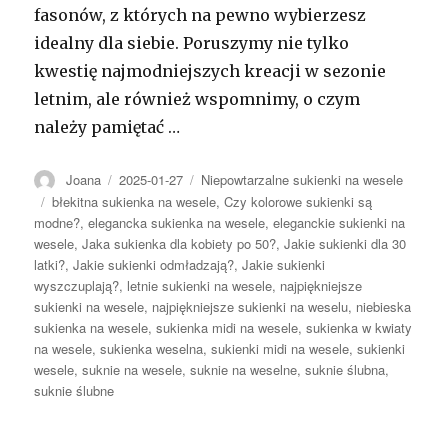
fasonów, z których na pewno wybierzesz
idealny dla siebie. Poruszymy nie tylko
kwestię najmodniejszych kreacji w sezonie
letnim, ale również wspomnimy, o czym
należy pamiętać …
Autor
Opublikowano
Kategorie
Joana
2025-01-27
Niepowtarzalne sukienki na wesele
Tagi
błekitna sukienka na wesele
,
Czy kolorowe sukienki są
modne?
,
elegancka sukienka na wesele
,
eleganckie sukienki na
wesele
,
Jaka sukienka dla kobiety po 50?
,
Jakie sukienki dla 30
latki?
,
Jakie sukienki odmładzają?
,
Jakie sukienki
wyszczuplają?
,
letnie sukienki na wesele
,
najpiękniejsze
sukienki na wesele
,
najpiękniejsze sukienki na weselu
,
niebieska
sukienka na wesele
,
sukienka midi na wesele
,
sukienka w kwiaty
na wesele
,
sukienka weselna
,
sukienki midi na wesele
,
sukienki
wesele
,
suknie na wesele
,
suknie na weselne
,
suknie ślubna
,
suknie ślubne