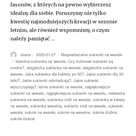
fasonów, z których na pewno wybierzesz
idealny dla siebie. Poruszymy nie tylko
kwestię najmodniejszych kreacji w sezonie
letnim, ale również wspomnimy, o czym
należy pamiętać …
Autor
Opublikowano
Kategorie
Joana
2025-01-27
Niepowtarzalne sukienki na wesele
Tagi
błekitna sukienka na wesele
,
Czy kolorowe sukienki są
modne?
,
elegancka sukienka na wesele
,
eleganckie sukienki na
wesele
,
Jaka sukienka dla kobiety po 50?
,
Jakie sukienki dla 30
latki?
,
Jakie sukienki odmładzają?
,
Jakie sukienki
wyszczuplają?
,
letnie sukienki na wesele
,
najpiękniejsze
sukienki na wesele
,
najpiękniejsze sukienki na weselu
,
niebieska
sukienka na wesele
,
sukienka midi na wesele
,
sukienka w kwiaty
na wesele
,
sukienka weselna
,
sukienki midi na wesele
,
sukienki
wesele
,
suknie na wesele
,
suknie na weselne
,
suknie ślubna
,
suknie ślubne