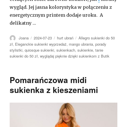
wygląd. Jej jasna kolorystyka w połączeniu z
energetycznym printem dodaje uroku. A
delikatny …
Autor
Opublikowano
Kategorie
Tagi
Joana
2024-07-23
hurt ubrań
Allegro sukienki do 50
zł
,
Eleganckie sukienki wyprzedaż
,
mango ubrania
,
porady
stylistki
,
quiosque sukienki
,
sukienkach
,
sukienkie
,
tanie
sukienki do 50 zł
,
wyglądaj pięknie dzięki sukienkom z Butik
Pomarańczowa midi
sukienka z kieszeniami