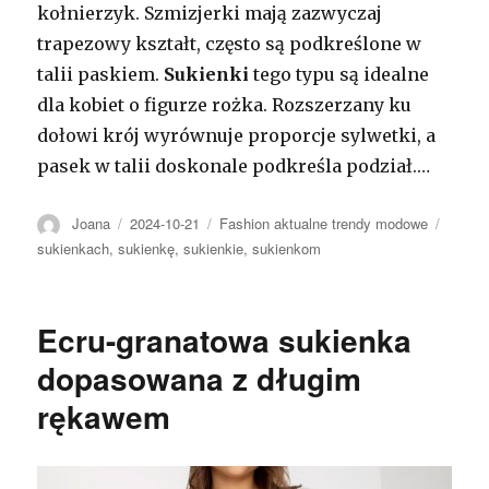
kołnierzyk. Szmizjerki mają zazwyczaj
trapezowy kształt, często są podkreślone w
talii paskiem.
Sukienki
tego typu są idealne
dla kobiet o figurze rożka. Rozszerzany ku
dołowi krój wyrównuje proporcje sylwetki, a
pasek w talii doskonale podkreśla podział.…
Autor
Opublikowano
Kategorie
Tagi
Joana
2024-10-21
Fashion aktualne trendy modowe
sukienkach
,
sukienkę
,
sukienkie
,
sukienkom
Ecru-granatowa sukienka
dopasowana z długim
rękawem