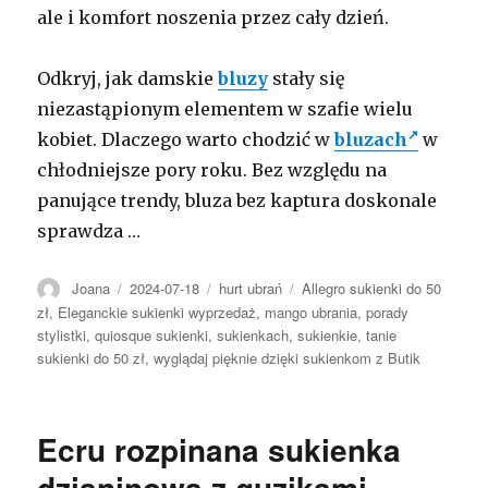
ale i komfort noszenia przez cały dzień.
Odkryj, jak damskie
bluzy
stały się
niezastąpionym elementem w szafie wielu
kobiet. Dlaczego warto chodzić w
bluzach
w
chłodniejsze pory roku. Bez względu na
panujące trendy, bluza bez kaptura doskonale
sprawdza …
Autor
Opublikowano
Kategorie
Tagi
Joana
2024-07-18
hurt ubrań
Allegro sukienki do 50
zł
,
Eleganckie sukienki wyprzedaż
,
mango ubrania
,
porady
stylistki
,
quiosque sukienki
,
sukienkach
,
sukienkie
,
tanie
sukienki do 50 zł
,
wyglądaj pięknie dzięki sukienkom z Butik
Ecru rozpinana sukienka
dzianinowa z guzikami