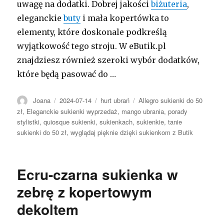
uwagę na dodatki. Dobrej jakości
biżuteria
,
eleganckie
buty
i mała kopertówka to
elementy, które doskonale podkreślą
wyjątkowość tego stroju. W eButik.pl
znajdziesz również szeroki wybór dodatków,
które będą pasować do …
Autor
Opublikowano
Kategorie
Tagi
Joana
2024-07-14
hurt ubrań
Allegro sukienki do 50
zł
,
Eleganckie sukienki wyprzedaż
,
mango ubrania
,
porady
stylistki
,
quiosque sukienki
,
sukienkach
,
sukienkie
,
tanie
sukienki do 50 zł
,
wyglądaj pięknie dzięki sukienkom z Butik
Ecru-czarna sukienka w
zebrę z kopertowym
dekoltem