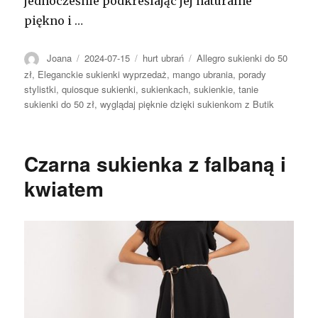
jednocześnie podkreślając jej naturalne
piękno i …
Autor
Opublikowano
Kategorie
Tagi
Joana
2024-07-15
hurt ubrań
Allegro sukienki do 50
zł
,
Eleganckie sukienki wyprzedaż
,
mango ubrania
,
porady
stylistki
,
quiosque sukienki
,
sukienkach
,
sukienkie
,
tanie
sukienki do 50 zł
,
wyglądaj pięknie dzięki sukienkom z Butik
Czarna sukienka z falbaną i
kwiatem