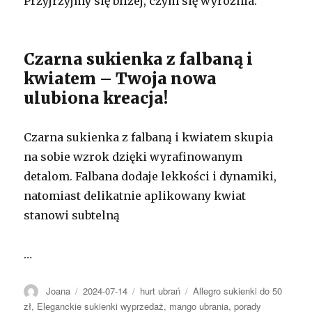
Przyjrzyjmy się bliżej, czym się wyróżnia.
Czarna sukienka z falbaną i
kwiatem – Twoja nowa
ulubiona kreacja!
Czarna sukienka z falbaną i kwiatem skupia
na sobie wzrok dzięki wyrafinowanym
detalom. Falbana dodaje lekkości i dynamiki,
natomiast delikatnie aplikowany kwiat
stanowi subtelną
…
Autor
Opublikowano
Kategorie
Tagi
Joana
2024-07-14
hurt ubrań
Allegro sukienki do 50
zł
,
Eleganckie sukienki wyprzedaż
,
mango ubrania
,
porady