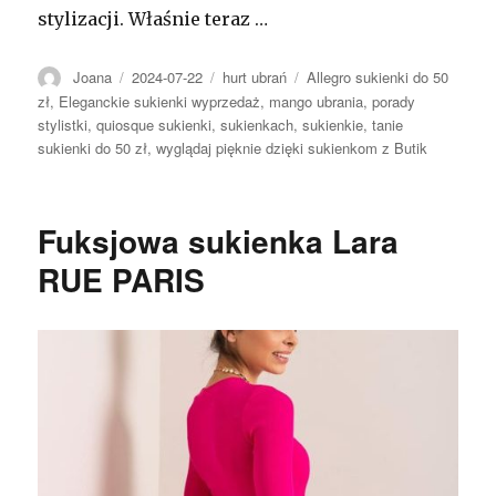
stylizacji. Właśnie teraz …
Autor
Opublikowano
Kategorie
Tagi
Joana
2024-07-22
hurt ubrań
Allegro sukienki do 50
zł
,
Eleganckie sukienki wyprzedaż
,
mango ubrania
,
porady
stylistki
,
quiosque sukienki
,
sukienkach
,
sukienkie
,
tanie
sukienki do 50 zł
,
wyglądaj pięknie dzięki sukienkom z Butik
Fuksjowa sukienka Lara
RUE PARIS