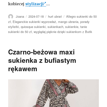
kobiecej
stylizacji
.…
Autor
Opublikowano
Kategorie
Tagi
Joana
2024-07-18
hurt ubrań
Allegro sukienki do 50
zł
,
Eleganckie sukienki wyprzedaż
,
mango ubrania
,
porady
stylistki
,
quiosque sukienki
,
sukienkach
,
sukienkie
,
tanie
sukienki do 50 zł
,
wyglądaj pięknie dzięki sukienkom z Butik
Czarno-beżowa maxi
sukienka z bufiastym
rękawem