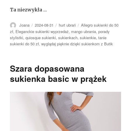
Ta niezwykła …
Autor
Opublikowano
Kategorie
Tagi
Joana
2024-08-31
hurt ubrań
Allegro sukienki do 50
zł
,
Eleganckie sukienki wyprzedaż
,
mango ubrania
,
porady
stylistki
,
quiosque sukienki
,
sukienkach
,
sukienkie
,
tanie
sukienki do 50 zł
,
wyglądaj pięknie dzięki sukienkom z Butik
Szara dopasowana
sukienka basic w prążek