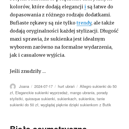
kolorów, które dodają elegancji
i
są łatwe do
dopasowania z różnego rodzaju dodatkami.
Bufiaste rękawy są nie tylko
trendy
, ale także
dodają oryginalności każdej stylizacji. Długość
maxi sprawia, że sukienka jest idealnym
wyborem zarówno na formalne wydarzenia,
jak i casualowe wyjścia.
Jeśli znudziły …
Autor
Opublikowano
Kategorie
Tagi
Joana
2024-07-17
hurt ubrań
Allegro sukienki do 50
zł
,
Eleganckie sukienki wyprzedaż
,
mango ubrania
,
porady
stylistki
,
quiosque sukienki
,
sukienkach
,
sukienkie
,
tanie
sukienki do 50 zł
,
wyglądaj pięknie dzięki sukienkom z Butik
Biała asymetryczna