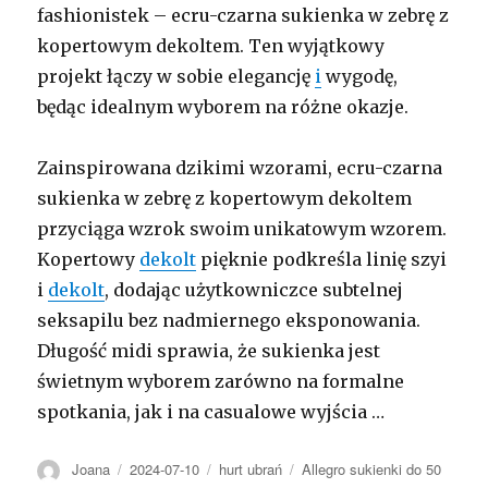
fashionistek – ecru-czarna sukienka w zebrę z
kopertowym dekoltem. Ten wyjątkowy
projekt łączy w sobie elegancję
i
wygodę,
będąc idealnym wyborem na różne okazje.
Zainspirowana dzikimi wzorami, ecru-czarna
sukienka w zebrę z kopertowym dekoltem
przyciąga wzrok swoim unikatowym wzorem.
Kopertowy
dekolt
pięknie podkreśla linię szyi
i
dekolt
, dodając użytkowniczce subtelnej
seksapilu bez nadmiernego eksponowania.
Długość midi sprawia, że sukienka jest
świetnym wyborem zarówno na formalne
spotkania, jak i na casualowe wyjścia …
Autor
Opublikowano
Kategorie
Tagi
Joana
2024-07-10
hurt ubrań
Allegro sukienki do 50