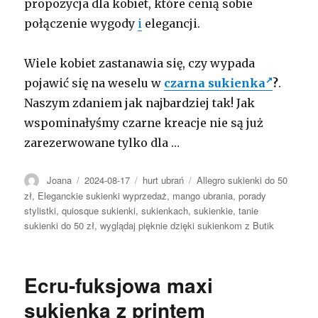
propozycja dla kobiet, które cenią sobie
połączenie wygody
i
elegancji.
Wiele kobiet zastanawia się, czy wypada
pojawić się na weselu w
czarna sukienka
?
.
Naszym zdaniem jak najbardziej tak! Jak
wspominałyśmy czarne kreacje nie są już
zarezerwowane tylko dla …
Autor
Opublikowano
Kategorie
Tagi
Joana
2024-08-17
hurt ubrań
Allegro sukienki do 50
zł
,
Eleganckie sukienki wyprzedaż
,
mango ubrania
,
porady
stylistki
,
quiosque sukienki
,
sukienkach
,
sukienkie
,
tanie
sukienki do 50 zł
,
wyglądaj pięknie dzięki sukienkom z Butik
Ecru-fuksjowa maxi
sukienka z printem