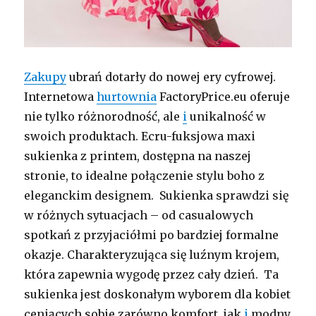
Zakupy
ubrań dotarły do nowej ery cyfrowej.
Internetowa
hurtownia
FactoryPrice.eu oferuje
nie tylko różnorodność, ale
i
unikalność w
swoich produktach. Ecru-fuksjowa maxi
sukienka z printem, dostępna na naszej
stronie, to idealne połączenie stylu boho z
eleganckim designem. Sukienka sprawdzi się
w różnych sytuacjach – od casualowych
spotkań z przyjaciółmi po bardziej formalne
okazje. Charakteryzująca się luźnym krojem,
która zapewnia wygodę przez cały dzień. Ta
sukienka jest doskonałym wyborem dla kobiet
ceniących sobie zarówno komfort, jak
i
modny