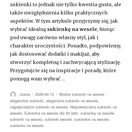
sukienki to jednak nie tylko kwestia gustu, ale
także uwzględnienia kilku praktycznych
aspektów. W tym artykule przyjrzymy się, jak
wybrać idealną
sukienkę na wesele
, biorąc
pod uwagę zarówno własny styl, jak i
charakter uroczystości. Ponadto, podpowiemy,
jak dostosować dodatki i makijaż, aby
stworzyć kompletną i zachwycającą stylizację.
Przygotujcie się na inspiracje i porady, które
pomogą wam wybrać …
Autor
Opublikowano
Kategorie
Tagi
Joana
2026-04-12
Modne sukienki na wesele
eleganckie sukienki
,
eleganckie sukienki na wesele
,
najpiękniejsze sukienki na wesele
,
Niepowtarzalne sukienki na
wesele
,
Sukienka na wesele dla 50 latki
,
sukienkę na wesele
,
sukienki na weselu
,
sukienki wesele
,
sukienkie na wesele
,
sukienko na wesele