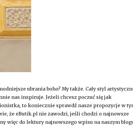
modniejsze ubrania boho? My także. Cały styl artystyczn
ie nas inspiruje. Jeżeli chcesz poczuć się jak
onistka, to koniecznie sprawdź nasze propozycje w t
ie, że eButik.pl nie zawodzi, jeśli chodzi o najnowsze
my więc do lektury najnowszego wpisu na naszym blog