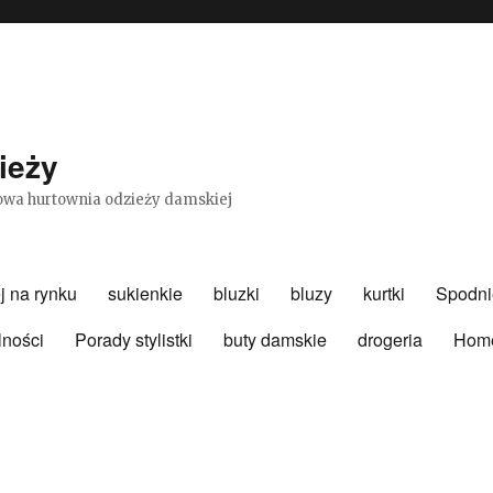
ieży
etowa hurtownia odzieży damskiej
j na rynku
sukienkie
bluzki
bluzy
kurtki
Spodni
lności
Porady stylistki
buty damskie
drogeria
Hom