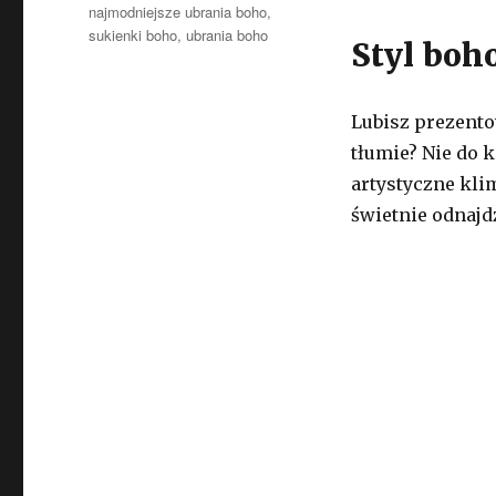
najmodniejsze ubrania boho
,
sukienki boho
,
ubrania boho
Styl boh
Lubisz prezento
tłumie? Nie do k
artystyczne klim
świetnie odnajd