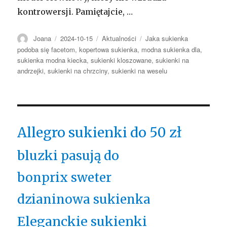
kontrowersji. Pamiętajcie, …
Autor
Opublikowano
Kategorie
Tagi
Joana
2024-10-15
Aktualności
Jaka sukienka
podoba się facetom
,
kopertowa sukienka
,
modna sukienka dla
,
sukienka modna kiecka
,
sukienki kloszowane
,
sukienki na
andrzejki
,
sukienki na chrzciny
,
sukienki na weselu
Allegro sukienki do 50 zł
bluzki pasują do
bonprix sweter
dzianinowa sukienka
Eleganckie sukienki