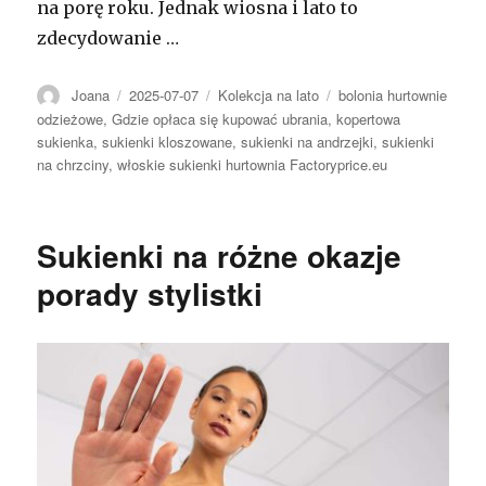
na porę roku. Jednak wiosna i lato to
zdecydowanie …
Autor
Opublikowano
Kategorie
Tagi
Joana
2025-07-07
Kolekcja na lato
bolonia hurtownie
odzieżowe
,
Gdzie opłaca się kupować ubrania
,
kopertowa
sukienka
,
sukienki kloszowane
,
sukienki na andrzejki
,
sukienki
na chrzciny
,
włoskie sukienki hurtownia Factoryprice.eu
Sukienki na różne okazje
porady stylistki