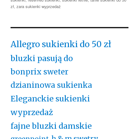
zł
,
zara sukienki wyprzedaż
Allegro sukienki do 50 zł
bluzki pasują do
bonprix sweter
dzianinowa sukienka
Eleganckie sukienki
wyprzedaż
fajne bluzki damskie
h & m swetry
greenpoint