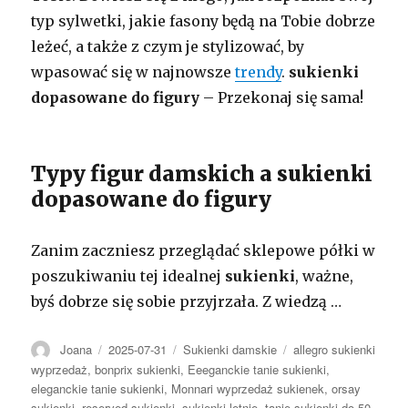
typ sylwetki, jakie fasony będą na Tobie dobrze
leżeć, a także z czym je stylizować, by
wpasować się w najnowsze
trendy
.
sukienki
dopasowane do figury
– Przekonaj się sama!
Typy figur damskich a sukienki
dopasowane do figury
Zanim zaczniesz przeglądać sklepowe półki w
poszukiwaniu tej idealnej
sukienki
, ważne,
byś dobrze się sobie przyjrzała. Z wiedzą …
Autor
Opublikowano
Kategorie
Tagi
Joana
2025-07-31
Sukienki damskie
allegro sukienki
wyprzedaż
,
bonprix sukienki
,
Eeeganckie tanie sukienki
,
eleganckie tanie sukienki
,
Monnari wyprzedaż sukienek
,
orsay
sukienki
,
reserved sukienki
,
sukienki letnie
,
tanie sukienki do 50