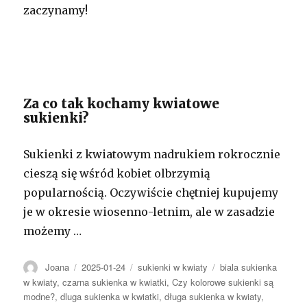
zaczynamy!
Za co tak kochamy kwiatowe
sukienki?
Sukienki z kwiatowym nadrukiem rokrocznie
cieszą się wśród kobiet olbrzymią
popularnością. Oczywiście chętniej kupujemy
je w okresie wiosenno-letnim, ale w zasadzie
możemy …
Autor
Opublikowano
Kategorie
Tagi
Joana
2025-01-24
sukienki w kwiaty
biala sukienka
w kwiaty
,
czarna sukienka w kwiatki
,
Czy kolorowe sukienki są
modne?
,
dluga sukienka w kwiatki
,
długa sukienka w kwiaty
,