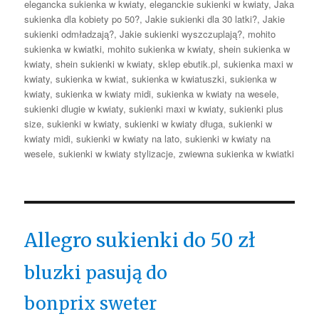
elegancka sukienka w kwiaty
,
eleganckie sukienki w kwiaty
,
Jaka
sukienka dla kobiety po 50?
,
Jakie sukienki dla 30 latki?
,
Jakie
sukienki odmładzają?
,
Jakie sukienki wyszczuplają?
,
mohito
sukienka w kwiatki
,
mohito sukienka w kwiaty
,
shein sukienka w
kwiaty
,
shein sukienki w kwiaty
,
sklep ebutik.pl
,
sukienka maxi w
kwiaty
,
sukienka w kwiat
,
sukienka w kwiatuszki
,
sukienka w
kwiaty
,
sukienka w kwiaty midi
,
sukienka w kwiaty na wesele
,
sukienki dlugie w kwiaty
,
sukienki maxi w kwiaty
,
sukienki plus
size
,
sukienki w kwiaty
,
sukienki w kwiaty długa
,
sukienki w
kwiaty midi
,
sukienki w kwiaty na lato
,
sukienki w kwiaty na
wesele
,
sukienki w kwiaty stylizacje
,
zwiewna sukienka w kwiatki
Allegro sukienki do 50 zł
bluzki pasują do
bonprix sweter