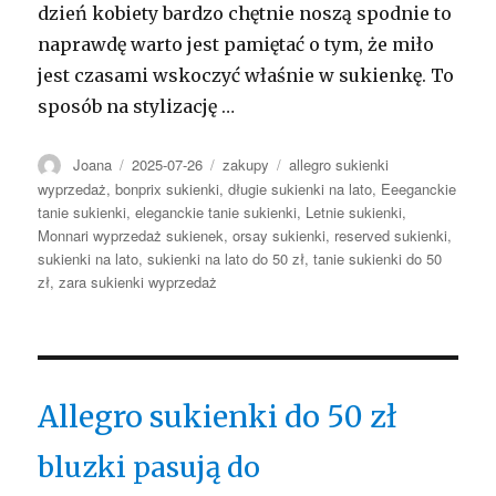
dzień kobiety bardzo chętnie noszą spodnie to
naprawdę warto jest pamiętać o tym, że miło
jest czasami wskoczyć właśnie w sukienkę. To
sposób na stylizację …
Autor
Opublikowano
Kategorie
Tagi
Joana
2025-07-26
zakupy
allegro sukienki
wyprzedaż
,
bonprix sukienki
,
długie sukienki na lato
,
Eeeganckie
tanie sukienki
,
eleganckie tanie sukienki
,
Letnie sukienki
,
Monnari wyprzedaż sukienek
,
orsay sukienki
,
reserved sukienki
,
sukienki na lato
,
sukienki na lato do 50 zł
,
tanie sukienki do 50
zł
,
zara sukienki wyprzedaż
Allegro sukienki do 50 zł
bluzki pasują do