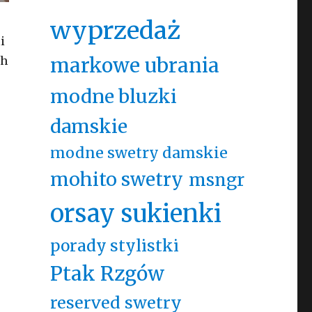
wyprzedaż
i
markowe ubrania
ch
modne bluzki
damskie
modne swetry damskie
mohito swetry
msngr
orsay sukienki
porady stylistki
Ptak Rzgów
reserved swetry