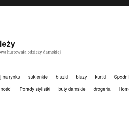
ieży
etowa hurtownia odzieży damskiej
j na rynku
sukienkie
bluzki
bluzy
kurtki
Spodni
lności
Porady stylistki
buty damskie
drogeria
Hom