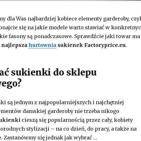
y dla Was najbardziej kobiece elementy garderoby, czyl
onajcie się na jakie modele warto stawiać w konkretny
akie fasony są ponadczasowe. Sprawdźcie jaki towar ma
e
najlepsza
hurtownia
sukienek Factoryprice.eu
.
ać sukienki do sklepu
wego?
nki są jednym z najpopularniejszych i najchętniej
ementów damskiej garderoby nie trzeba nikogo
ukienki
cieszą się popularnością przez cały, kobiety
orodnych stylizacji – na co dzień, do pracy, a także na
e. Zastanówmy się jednak jak wybrać …