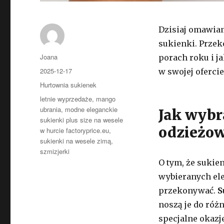
Dzisiaj omawiam
sukienki. Przek
Autor
Joana
porach roku i j
Opublikowano
2025-12-17
w swojej oferci
Kategorie
Hurtownia sukienek
Tagi
letnie wyprzedaże
,
mango
ubrania
,
modne eleganckie
Jak wybr
sukienki plus size na wesele
odzieżo
w hurcie factoryprice.eu
,
sukienki na wesele zimą
,
szmizjerki
O tym, że sukie
wybieranych el
przekonywać.
S
noszą je do różn
specjalne okazj