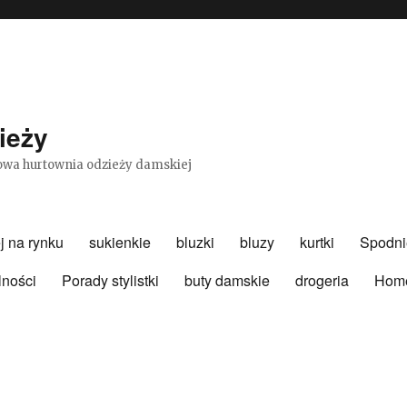
ieży
etowa hurtownia odzieży damskiej
j na rynku
sukienkie
bluzki
bluzy
kurtki
Spodni
lności
Porady stylistki
buty damskie
drogeria
Hom