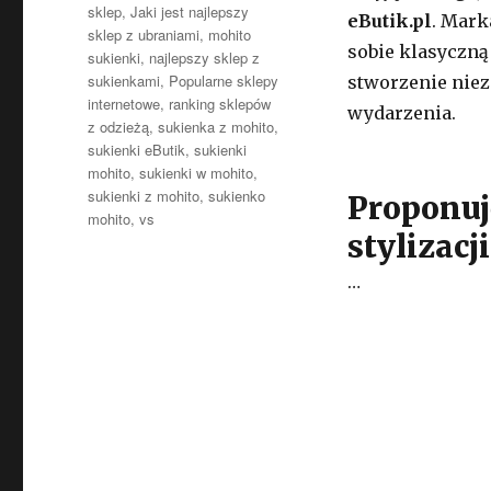
sklep
,
Jaki jest najlepszy
eButik.pl
. Mark
sklep z ubraniami
,
mohito
sobie klasyczną
sukienki
,
najlepszy sklep z
sukienkami
,
Popularne sklepy
stworzenie niez
internetowe
,
ranking sklepów
wydarzenia.
z odzieżą
,
sukienka z mohito
,
sukienki eButik
,
sukienki
mohito
,
sukienki w mohito
,
sukienki z mohito
,
sukienko
Proponuj
mohito
,
vs
stylizacj
…