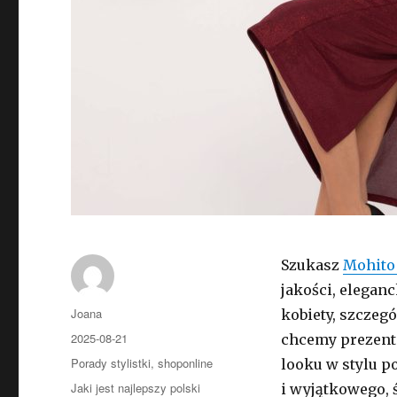
Szukasz
Mohito
jakości, elegan
Autor
Joana
kobiety, szczegó
Opublikowano
2025-08-21
chcemy prezento
Kategorie
Porady stylistki
,
shoponline
looku w stylu p
Tagi
Jaki jest najlepszy polski
i wyjątkowego,