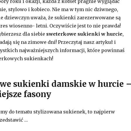
ory roku i okazji, każda z kobiet pragnie wyglądać
e, stylowo i kobieco. Nie ma w tym nic dziwnego,
le dziewczyn uważa, że sukienki zarezerwowane są
res wiosenno- letni. Oczywiście jest to nie prawda!
ybierzesz dla siebie
sweterkowe sukienki w hurcie
,
adają się na zimowe dni! Przeczytaj nasz artykuł i
ystkich najważniejszych informacji, które powinnaś
terkowych sukienkach!
we sukienki damskie w hurcie 
ejsze fasony
my do tematu stylizowana sukienek, to najpierw
rzedstawić
…