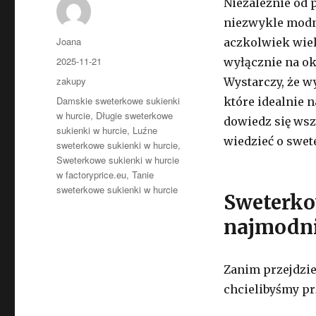
Niezależnie od p
niezwykle modni
Autor
Joana
aczkolwiek wie
Opublikowano
2025-11-21
wyłącznie na ok
Kategorie
zakupy
Wystarczy, że w
Tagi
Damskie sweterkowe sukienki
które idealnie n
w hurcie
,
Długie sweterkowe
dowiedz się wsz
sukienki w hurcie
,
Luźne
wiedzieć o swe
sweterkowe sukienki w hurcie
,
Sweterkowe sukienki w hurcie
w factoryprice.eu
,
Tanie
sweterkowe sukienki w hurcie
Sweterko
najmodni
Zanim przejdzie
chcielibyśmy p