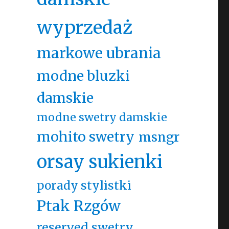
wyprzedaż
markowe ubrania
modne bluzki
damskie
modne swetry damskie
mohito swetry
msngr
orsay sukienki
porady stylistki
Ptak Rzgów
reserved swetry