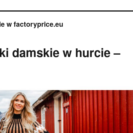
e w factoryprice.eu
i damskie w hurcie –