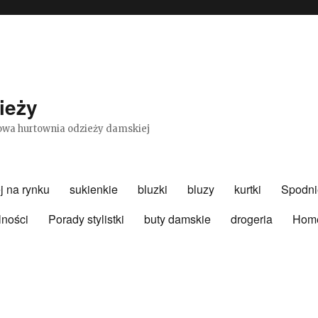
ieży
etowa hurtownia odzieży damskiej
j na rynku
sukienkie
bluzki
bluzy
kurtki
Spodni
lności
Porady stylistki
buty damskie
drogeria
Hom