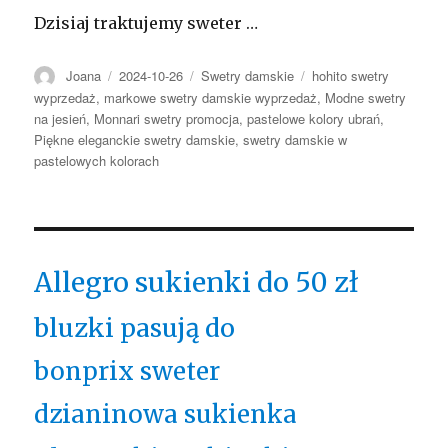
Dzisiaj traktujemy sweter …
Autor
Opublikowano
Kategorie
Tagi
Joana
2024-10-26
Swetry damskie
hohito swetry
wyprzedaż
,
markowe swetry damskie wyprzedaż
,
Modne swetry
na jesień
,
Monnari swetry promocja
,
pastelowe kolory ubrań
,
Piękne eleganckie swetry damskie
,
swetry damskie w
pastelowych kolorach
Allegro sukienki do 50 zł
bluzki pasują do
bonprix sweter
dzianinowa sukienka