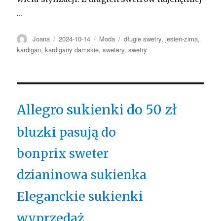
…
Autor
Opublikowano
Kategorie
Tagi
Joana
2024-10-14
Moda
długie swetry
,
jesień-zima
,
kardigan
,
kardigany damskie
,
swetery
,
swetry
Allegro sukienki do 50 zł
bluzki pasują do
bonprix sweter
dzianinowa sukienka
Eleganckie sukienki
wyprzedaż