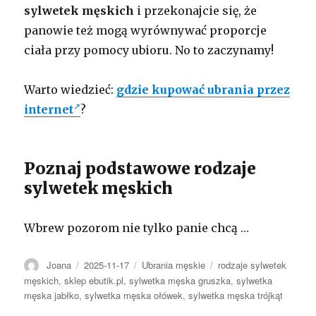
sylwetek męskich
i przekonajcie się, że
panowie też mogą wyrównywać proporcje
ciała przy pomocy ubioru. No to zaczynamy!
Warto wiedzieć:
gdzie kupować ubrania przez
internet
?
Poznaj podstawowe rodzaje
sylwetek męskich
Wbrew pozorom nie tylko panie chcą …
Autor
Opublikowano
Kategorie
Tagi
Joana
2025-11-17
Ubrania męskie
rodzaje sylwetek
męskich
,
sklep ebutik.pl
,
sylwetka męska gruszka
,
sylwetka
męska jabłko
,
sylwetka męska ołówek
,
sylwetka męska trójkąt