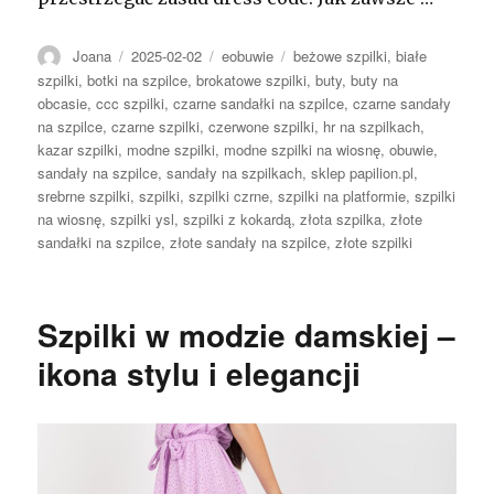
Autor
Opublikowano
Kategorie
Tagi
Joana
2025-02-02
eobuwie
beżowe szpilki
,
białe
szpilki
,
botki na szpilce
,
brokatowe szpilki
,
buty
,
buty na
obcasie
,
ccc szpilki
,
czarne sandałki na szpilce
,
czarne sandały
na szpilce
,
czarne szpilki
,
czerwone szpilki
,
hr na szpilkach
,
kazar szpilki
,
modne szpilki
,
modne szpilki na wiosnę
,
obuwie
,
sandały na szpilce
,
sandały na szpilkach
,
sklep papilion.pl
,
srebrne szpilki
,
szpilki
,
szpilki czrne
,
szpilki na platformie
,
szpilki
na wiosnę
,
szpilki ysl
,
szpilki z kokardą
,
złota szpilka
,
złote
sandałki na szpilce
,
złote sandały na szpilce
,
złote szpilki
Szpilki w modzie damskiej –
ikona stylu i elegancji