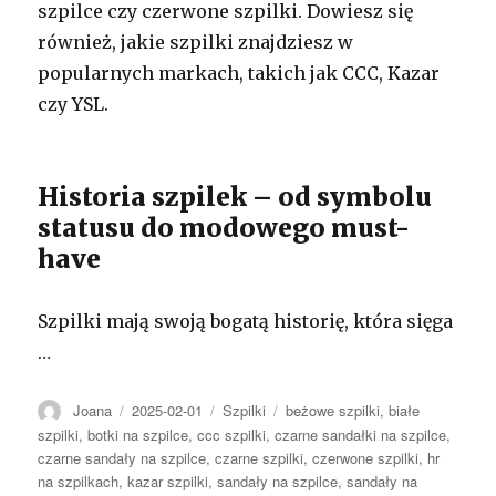
szpilce czy czerwone szpilki. Dowiesz się
również, jakie szpilki znajdziesz w
popularnych markach, takich jak CCC, Kazar
czy YSL.
Historia szpilek – od symbolu
statusu do modowego must-
have
Szpilki mają swoją bogatą historię, która sięga
…
Autor
Opublikowano
Kategorie
Tagi
Joana
2025-02-01
Szpilki
beżowe szpilki
,
białe
szpilki
,
botki na szpilce
,
ccc szpilki
,
czarne sandałki na szpilce
,
czarne sandały na szpilce
,
czarne szpilki
,
czerwone szpilki
,
hr
na szpilkach
,
kazar szpilki
,
sandały na szpilce
,
sandały na