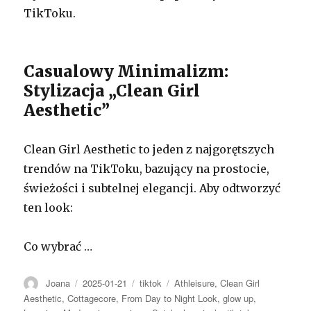
TikToku.
Casualowy Minimalizm:
Stylizacja „Clean Girl
Aesthetic”
Clean Girl Aesthetic to jeden z najgorętszych
trendów na TikToku, bazujący na prostocie,
świeżości i subtelnej elegancji. Aby odtworzyć
ten look:
Co wybrać …
Autor
Opublikowano
Kategorie
Tagi
Joana
2025-01-21
tiktok
Athleisure
,
Clean Girl
Aesthetic
,
Cottagecore
,
From Day to Night Look
,
glow up
,