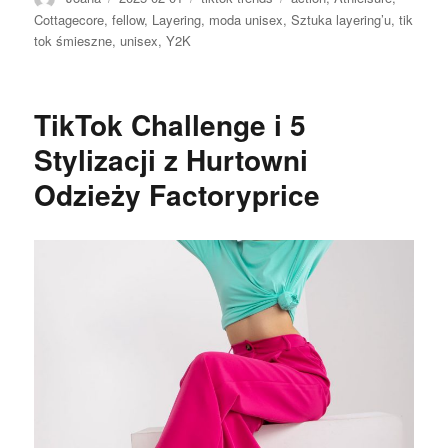
Cottagecore
,
fellow
,
Layering
,
moda unisex
,
Sztuka layering’u
,
tik
tok śmieszne
,
unisex
,
Y2K
TikTok Challenge i 5
Stylizacji z Hurtowni
Odzieży Factoryprice