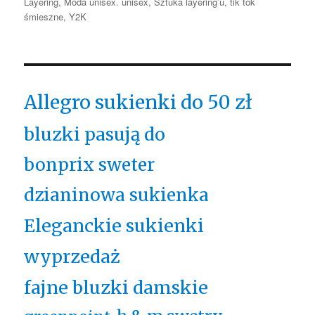
Layering
,
Moda unisex. unisex
,
Sztuka layering’u
,
tik tok
śmieszne
,
Y2K
Allegro sukienki do 50 zł
bluzki pasują do
bonprix sweter
dzianinowa sukienka
Eleganckie sukienki
wyprzedaż
fajne bluzki damskie