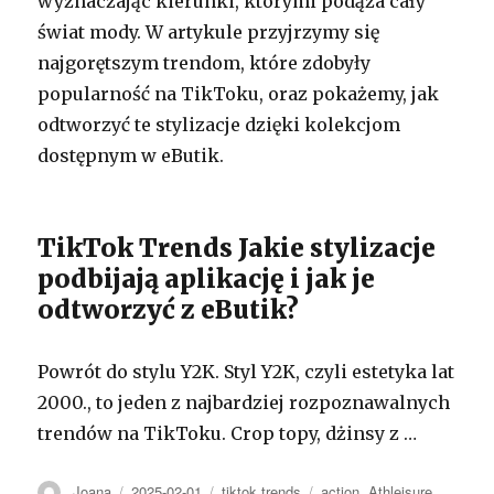
wyznaczając kierunki, którymi podąża cały
świat mody. W artykule przyjrzymy się
najgorętszym trendom, które zdobyły
popularność na TikToku, oraz pokażemy, jak
odtworzyć te stylizacje dzięki kolekcjom
dostępnym w eButik.
TikTok Trends Jakie stylizacje
podbijają aplikację i jak je
odtworzyć z eButik?
Powrót do stylu Y2K. Styl Y2K, czyli estetyka lat
2000., to jeden z najbardziej rozpoznawalnych
trendów na TikToku. Crop topy, dżinsy z …
Autor
Opublikowano
Kategorie
Tagi
Joana
2025-02-01
tiktok trends
action
,
Athleisure
,