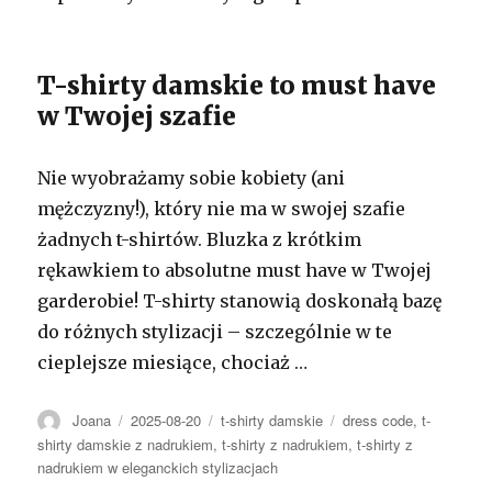
T-shirty damskie to must have
w Twojej szafie
Nie wyobrażamy sobie kobiety (ani
mężczyzny!), który nie ma w swojej szafie
żadnych t-shirtów. Bluzka z krótkim
rękawkiem to absolutne must have w Twojej
garderobie! T-shirty stanowią doskonałą bazę
do różnych stylizacji – szczególnie w te
cieplejsze miesiące, chociaż …
Autor
Opublikowano
Kategorie
Tagi
Joana
2025-08-20
t-shirty damskie
dress code
,
t-
shirty damskie z nadrukiem
,
t-shirty z nadrukiem
,
t-shirty z
nadrukiem w eleganckich stylizacjach