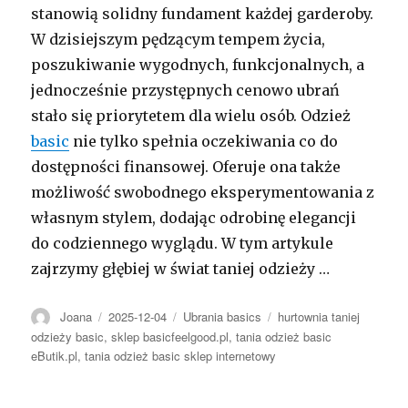
stanowią solidny fundament każdej garderoby.
W dzisiejszym pędzącym tempem życia,
poszukiwanie wygodnych, funkcjonalnych, a
jednocześnie przystępnych cenowo ubrań
stało się priorytetem dla wielu osób. Odzież
basic
nie tylko spełnia oczekiwania co do
dostępności finansowej. Oferuje ona także
możliwość swobodnego eksperymentowania z
własnym stylem, dodając odrobinę elegancji
do codziennego wyglądu. W tym artykule
zajrzymy głębiej w świat taniej odzieży …
Autor
Opublikowano
Kategorie
Tagi
Joana
2025-12-04
Ubrania basics
hurtownia taniej
odzieży basic
,
sklep basicfeelgood.pl
,
tania odzież basic
eButik.pl
,
tania odzież basic sklep internetowy