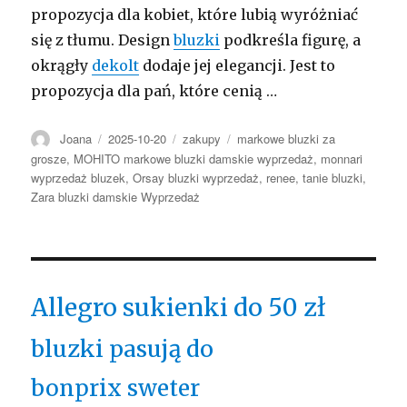
propozycja dla kobiet, które lubią wyróżniać
się z tłumu. Design
bluzki
podkreśla figurę, a
okrągły
dekolt
dodaje jej elegancji. Jest to
propozycja dla pań, które cenią …
Autor
Opublikowano
Kategorie
Tagi
Joana
2025-10-20
zakupy
markowe bluzki za
grosze
,
MOHITO markowe bluzki damskie wyprzedaż
,
monnari
wyprzedaż bluzek
,
Orsay bluzki wyprzedaż
,
renee
,
tanie bluzki
,
Zara bluzki damskie Wyprzedaż
Allegro sukienki do 50 zł
bluzki pasują do
bonprix sweter