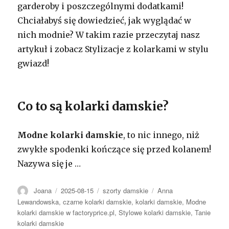
garderoby i poszczególnymi dodatkami!
Chciałabyś się dowiedzieć, jak wyglądać w
nich modnie? W takim razie przeczytaj nasz
artykuł i zobacz Stylizacje z kolarkami w stylu
gwiazd!
Co to są kolarki damskie?
Modne kolarki damskie
, to nic innego, niż
zwykłe spodenki kończące się przed kolanem!
Nazywa się je
…
Autor
Opublikowano
Kategorie
Tagi
Joana
2025-08-15
szorty damskie
Anna
Lewandowska
,
czarne kolarki damskie
,
kolarki damskie
,
Modne
kolarki damskie w factoryprice.pl
,
Stylowe kolarki damskie
,
Tanie
kolarki damskie