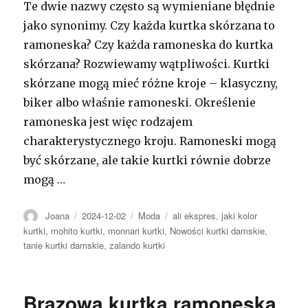
Te dwie nazwy często są wymieniane błędnie
jako synonimy. Czy każda kurtka skórzana to
ramoneska? Czy każda ramoneska do kurtka
skórzana? Rozwiewamy wątpliwości. Kurtki
skórzane mogą mieć różne kroje – klasyczny,
biker albo właśnie ramoneski. Określenie
ramoneska jest więc rodzajem
charakterystycznego kroju. Ramoneski mogą
być skórzane, ale takie kurtki równie dobrze
mogą …
Autor
Opublikowano
Kategorie
Tagi
Joana
2024-12-02
Moda
ali ekspres
,
jaki kolor
kurtki
,
mohito kurtki
,
monnari kurtki
,
Nowości kurtki damskie
,
tanie kurtki damskie
,
zalando kurtki
Brązowa kurtka ramoneska