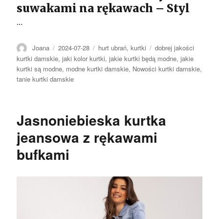
suwakami na rękawach – Styl
…
Autor
Opublikowano
Kategorie
Tagi
Joana
2024-07-28
hurt ubrań
,
kurtki
dobrej jakości
kurtki damskie
,
jaki kolor kurtki
,
jakie kurtki będą modne
,
jakie
kurtki są modne
,
modne kurtki damskie
,
Nowości kurtki damskie
,
tanie kurtki damskie
Jasnoniebieska kurtka
jeansowa z rękawami
bufkami