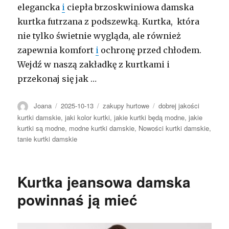
elegancka
i
ciepła brzoskwiniowa damska
kurtka futrzana z podszewką. Kurtka, która
nie tylko świetnie wygląda, ale również
zapewnia komfort
i
ochronę przed chłodem.
Wejdź w naszą zakładkę z kurtkami i
przekonaj się jak …
Autor
Opublikowano
Kategorie
Tagi
Joana
2025-10-13
zakupy hurtowe
dobrej jakości
kurtki damskie
,
jaki kolor kurtki
,
jakie kurtki będą modne
,
jakie
kurtki są modne
,
modne kurtki damskie
,
Nowości kurtki damskie
,
tanie kurtki damskie
Kurtka jeansowa damska
powinnaś ją mieć