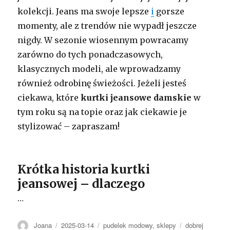
kolekcji. Jeans ma swoje lepsze
i
gorsze
momenty, ale z trendów nie wypadł jeszcze
nigdy. W sezonie wiosennym powracamy
zarówno do tych ponadczasowych,
klasycznych modeli, ale wprowadzamy
również odrobinę świeżości. Jeżeli jesteś
ciekawa, które
kurtki jeansowe damskie
w
tym roku są na topie oraz jak ciekawie je
stylizować – zapraszam!
Krótka historia kurtki
jeansowej – dlaczego
…
Autor
Opublikowano
Kategorie
Tagi
Joana
2025-03-14
pudelek modowy
,
sklepy
dobrej