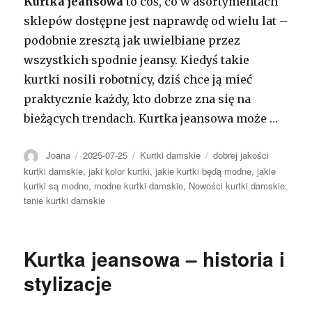
Kurtka jeansowa
to coś, co w asortymentach
sklepów dostępne jest naprawdę od wielu lat –
podobnie zresztą jak uwielbiane przez
wszystkich spodnie jeansy. Kiedyś takie
kurtki nosili robotnicy, dziś chce ją mieć
praktycznie każdy, kto dobrze zna się na
bieżących trendach. Kurtka jeansowa może …
Autor
Opublikowano
Kategorie
Tagi
Joana
2025-07-25
Kurtki damskie
dobrej jakości
kurtki damskie
,
jaki kolor kurtki
,
jakie kurtki będą modne
,
jakie
kurtki są modne
,
modne kurtki damskie
,
Nowości kurtki damskie
,
tanie kurtki damskie
Kurtka jeansowa – historia i
stylizacje