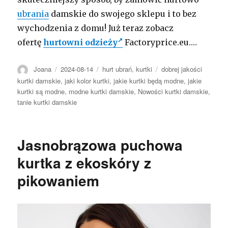
ubrania
damskie do swojego sklepu i to bez
wychodzenia z domu! Już teraz zobacz
ofertę
hurtowni odzieży
Factoryprice.eu.…
Autor
Opublikowano
Kategorie
Tagi
Joana
2024-08-14
hurt ubrań
,
kurtki
dobrej jakości
kurtki damskie
,
jaki kolor kurtki
,
jakie kurtki będą modne
,
jakie
kurtki są modne
,
modne kurtki damskie
,
Nowości kurtki damskie
,
tanie kurtki damskie
Jasnobrązowa puchowa
kurtka z ekoskóry z
pikowaniem