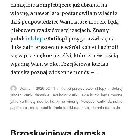
namiętnie kompletujecie już ubrania na
wiosnę, a nawet lato, postanowiłam właśnie
dziś podpowiedzieć Wam, które modele będą
niebawem rządzić w stylizacjach.
Znany
polski
sklep
eButik.pl
przygotował się na
duże zainteresowanie wśród kobiet i uzbroił
się w przepiękne perełki, które z pewnością
wpadną Wam w oko. Przejściowa kurtka
damska poznaj wiosenne trendy – …
Autor
Opublikowano
Kategorie
Tagi
Joana
2026-02-11
Kurtki przejściowe
,
sklepy
dobrej
jakości kurtki damskie
,
jaki kolor kurtki
,
jakie kurtki będą modne
,
jakie kurtki są modne
,
kurtki na wiosnę
,
Nowości kurtki damskie
,
papilion.pl
,
sklep ebutik
,
tanie kurtki damskie
,
ubrania damskie
Brzoskwiniowa damska