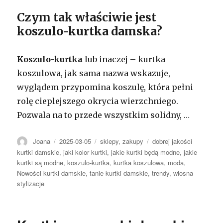
Czym tak właściwie jest
koszulo-kurtka damska?
Koszulo-kurtka
lub inaczej – kurtka
koszulowa, jak sama nazwa wskazuje,
wyglądem przypomina koszulę, która pełni
rolę cieplejszego okrycia wierzchniego.
Pozwala na to przede wszystkim solidny, …
Autor
Opublikowano
Kategorie
Tagi
Joana
2025-03-05
sklepy
,
zakupy
dobrej jakości
kurtki damskie
,
jaki kolor kurtki
,
jakie kurtki będą modne
,
jakie
kurtki są modne
,
koszulo-kurtka
,
kurtka koszulowa
,
moda
,
Nowości kurtki damskie
,
tanie kurtki damskie
,
trendy
,
wiosna
stylizacje