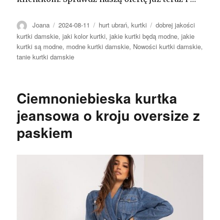
Autor
Opublikowano
Kategorie
Tagi
Joana
2024-08-11
hurt ubrań
,
kurtki
dobrej jakości
kurtki damskie
,
jaki kolor kurtki
,
jakie kurtki będą modne
,
jakie
kurtki są modne
,
modne kurtki damskie
,
Nowości kurtki damskie
,
tanie kurtki damskie
Ciemnoniebieska kurtka
jeansowa o kroju oversize z
paskiem