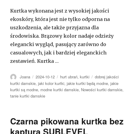
Kurtka wykonana jest z wysokiej jakości
ekoskóry, która jest nie tylko odporna na
uszkodzenia, ale także przyjazna dla
środowiska. Brązowy kolor nadaje odzieży
elegancki wygląd, pasujący zarówno do
casualowych, jak i bardziej eleganckich
zestawień. Kurtka …
Autor
Opublikowano
Kategorie
Tagi
Joana
2024-10-12
hurt ubrań
,
kurtki
dobrej jakości
kurtki damskie
,
jaki kolor kurtki
,
jakie kurtki będą modne
,
jakie
kurtki są modne
,
modne kurtki damskie
,
Nowości kurtki damskie
,
tanie kurtki damskie
Czarna pikowana kurtka bez
kaptura SUBLEVEL