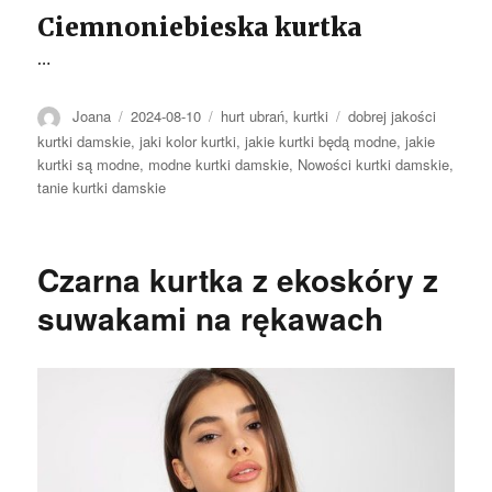
Ciemnoniebieska kurtka
…
Autor
Opublikowano
Kategorie
Tagi
Joana
2024-08-10
hurt ubrań
,
kurtki
dobrej jakości
kurtki damskie
,
jaki kolor kurtki
,
jakie kurtki będą modne
,
jakie
kurtki są modne
,
modne kurtki damskie
,
Nowości kurtki damskie
,
tanie kurtki damskie
Czarna kurtka z ekoskóry z
suwakami na rękawach