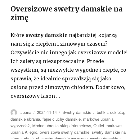
Oversizowe swetry damskie na
zimę
Które
swetry damskie
najbardziej kojarzą
nam się z ciepłem i zimowym czasem?
Oczywiście nic innego jak oversizowe modele!
Ich zalety są niezaprzeczalne! Przede
wszystkim, są niezwykle wygodne i ciepłe, co
sprawia, że idealnie sprawdzają się jako
osłona przed zimowym chłodem. Dodatkowo,
oversizowy fason
…
Autor
Opublikowano
Kategorie
Tagi
Joana
2024-11-14
Swetry damskie
butik z odzieżą
,
damskie ubrania
,
fajne ciuchy damskie
,
markowe ubrania
wyprzedaż
,
Modne ubrania sklep internetowy
,
Outlet markowe
ubrania Allegro
,
oversizowa swetry damskie
,
swetry damskie na
zimę z ebutik.pl
,
swetry damskie we wzory
,
swetry damskie z