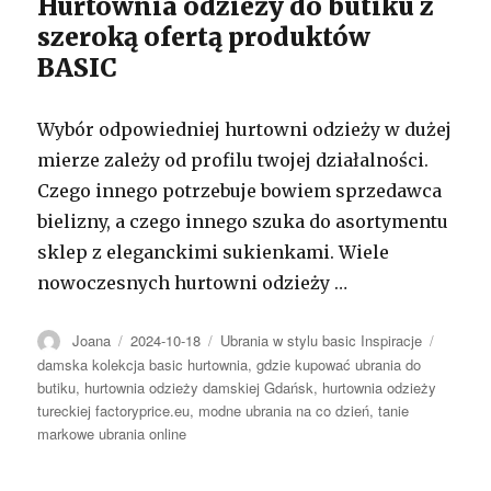
Hurtownia odzieży do butiku z
szeroką ofertą produktów
BASIC
Wybór odpowiedniej hurtowni odzieży w dużej
mierze zależy od profilu twojej działalności.
Czego innego potrzebuje bowiem sprzedawca
bielizny, a czego innego szuka do asortymentu
sklep z eleganckimi sukienkami. Wiele
nowoczesnych hurtowni odzieży …
Autor
Opublikowano
Kategorie
Tagi
Joana
2024-10-18
Ubrania w stylu basic Inspiracje
damska kolekcja basic hurtownia
,
gdzie kupować ubrania do
butiku
,
hurtownia odzieży damskiej Gdańsk
,
hurtownia odzieży
tureckiej factoryprice.eu
,
modne ubrania na co dzień
,
tanie
markowe ubrania online