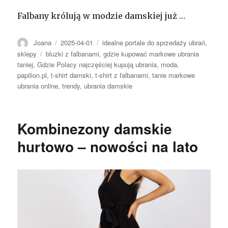
Falbany królują w modzie damskiej już …
Autor
Opublikowano
Kategorie
Joana
2025-04-01
idealne portale do sprzedaży ubrań
,
Tagi
sklepy
bluzki z falbanami
,
gdzie kupować markowe ubrania
taniej
,
Gdzie Polacy najczęściej kupują ubrania
,
moda
,
papilion.pl
,
t-shirt damski
,
t-shirt z falbanami
,
tanie markowe
ubrania online
,
trendy
,
ubrania damskie
Kombinezony damskie
hurtowo – nowości na lato