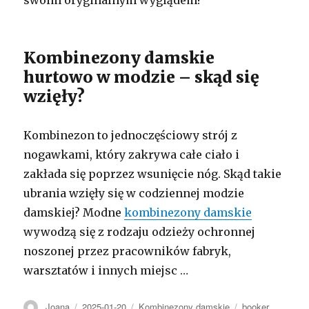
swoim oryginalnym wyglądem!
Kombinezony damskie
hurtowo w modzie – skąd się
wzięły?
Kombinezon to jednoczęściowy strój z
nogawkami, który zakrywa całe ciało i
zakłada się poprzez wsunięcie nóg. Skąd takie
ubrania wzięły się w codziennej modzie
damskiej? Modne
kombinezony damskie
wywodzą się z rodzaju odzieży ochronnej
noszonej przez pracowników fabryk,
warsztatów i innych miejsc …
Autor
Opublikowano
Kategorie
Tagi
Joana
2025-01-20
Kombinezony damskie
booker
,