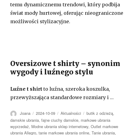
temu dynamicznemu trendowi, który podbija
świat mody hurtowej, oferując nieograniczone
możliwości stylizacyjne.
Oversizowe t shirty – synonim
wygody i luźnego stylu
Luźne t shirt
to luźna, szeroka koszulka,
przewyższająca standardowe rozmiary i …
Autor
Opublikowano
Kategorie
Tagi
Joana
2024-10-09
Aktualności
butik z odzieżą
,
damskie ubrania
,
fajne ciuchy damskie
,
markowe ubrania
wyprzedaż
,
Modne ubrania sklep internetowy
,
Outlet markowe
ubrania Allegro
,
tanie markowe ubrania online
,
Tanie ubrania
,