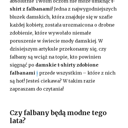
absolutnie Twoim oczom nie może umknąć
t-
shirt z falbanami
! Jedna z najwygodniejszych
bluzek damskich, która znajduje się w szafie
każdej kobiety, została urozmaicona o drobne
zdobienie, które wywołało niemałe
poruszenie w świecie mody damskiej. W
dzisiejszym artykule przekonamy się, czy
falbany są wciąż na topie, kto powinien
sięgnąć po
damskie t-shirty zdobione
falbanami
i
przede wszystkim – które z nich
są hot! Jesteś ciekawa? W takim razie
zapraszam do czytania!
Czy falbany będą modne tego
lata?