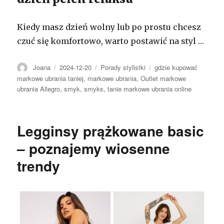
Kiedy masz dzień wolny lub po prostu chcesz
czuć się komfortowo, warto postawić na styl …
Autor
Opublikowano
Kategorie
Tagi
Joana
2024-12-20
Porady stylistki
gdzie kupować
markowe ubrania taniej
,
markowe ubrania
,
Outlet markowe
ubrania Allegro
,
smyk
,
smyks
,
tanie markowe ubrania online
Legginsy prążkowane basic
– poznajemy wiosenne
trendy