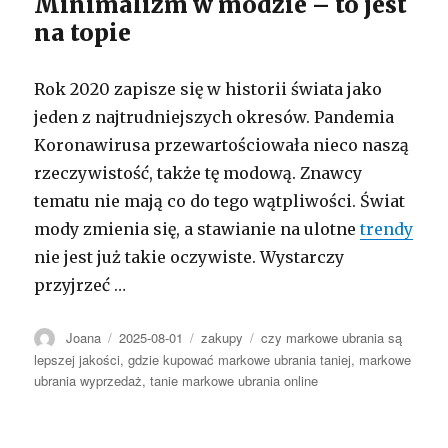
Minimalizm w modzie – to jest
na topie
Rok 2020 zapisze się w historii świata jako
jeden z najtrudniejszych okresów. Pandemia
Koronawirusa przewartościowała nieco naszą
rzeczywistość, także tę modową. Znawcy
tematu nie mają co do tego wątpliwości. Świat
mody zmienia się, a stawianie na ulotne
trendy
nie jest już takie oczywiste. Wystarczy
przyjrzeć …
Autor
Opublikowano
Kategorie
Tagi
Joana
2025-08-01
zakupy
czy markowe ubrania są
lepszej jakości
,
gdzie kupować markowe ubrania taniej
,
markowe
ubrania wyprzedaż
,
tanie markowe ubrania online