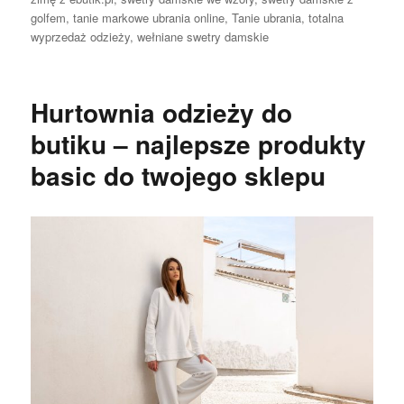
golfem
,
tanie markowe ubrania online
,
Tanie ubrania
,
totalna
wyprzedaż odzieży
,
wełniane swetry damskie
Hurtownia odzieży do
butiku – najlepsze produkty
basic do twojego sklepu