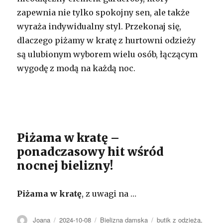
zapewnia nie tylko spokojny sen, ale także
wyraża indywidualny styl. Przekonaj się,
dlaczego piżamy w kratę z hurtowni odzieży
są ulubionym wyborem wielu osób, łączącym
wygodę z modą na każdą noc.
Piżama w kratę –
ponadczasowy hit wśród
nocnej bielizny!
Piżama w kratę
, z uwagi na …
Autor
Opublikowano
Kategorie
Tagi
Joana
2024-10-08
Bielizna damska
butik z odzieżą
,