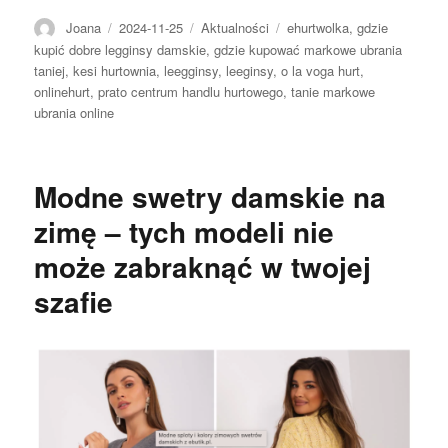
Autor
Opublikowano
Kategorie
Tagi
Joana
2024-11-25
Aktualności
ehurtwolka
,
gdzie
kupić dobre legginsy damskie
,
gdzie kupować markowe ubrania
taniej
,
kesi hurtownia
,
leegginsy
,
leeginsy
,
o la voga hurt
,
onlinehurt
,
prato centrum handlu hurtowego
,
tanie markowe
ubrania online
Modne swetry damskie na
zimę – tych modeli nie
może zabraknąć w twojej
szafie