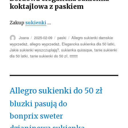
koktajlowa z paskiem
Zakup
sukienki
…
Autor
Opublikowano
Kategorie
Tagi
Joana
2025-02-09
paski
Allegro sukienki damskie
wyprzedaż
,
allegro wyprzedaż
,
Elegancka sukienka dla 50 latki
,
Jakie sukienki wyszczuplają?
,
sukienka quiosque
,
tanie sukienki
dla 50 latki
,
tanie sukienki do 50 zł
,
ttttttt
Allegro sukienki do 50 zł
bluzki pasują do
bonprix sweter