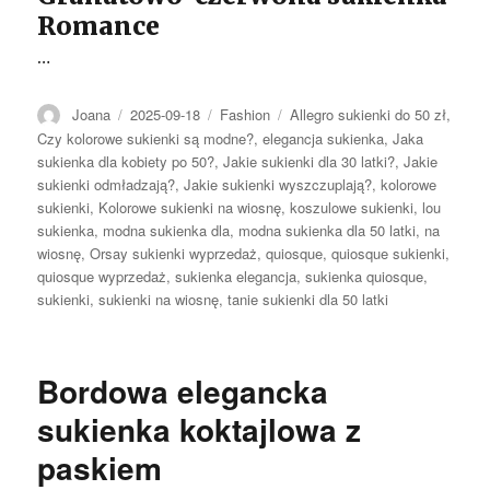
Romance
…
Autor
Opublikowano
Kategorie
Tagi
Joana
2025-09-18
Fashion
Allegro sukienki do 50 zł
,
Czy kolorowe sukienki są modne?
,
elegancja sukienka
,
Jaka
sukienka dla kobiety po 50?
,
Jakie sukienki dla 30 latki?
,
Jakie
sukienki odmładzają?
,
Jakie sukienki wyszczuplają?
,
kolorowe
sukienki
,
Kolorowe sukienki na wiosnę
,
koszulowe sukienki
,
lou
sukienka
,
modna sukienka dla
,
modna sukienka dla 50 latki
,
na
wiosnę
,
Orsay sukienki wyprzedaż
,
quiosque
,
quiosque sukienki
,
quiosque wyprzedaż
,
sukienka elegancja
,
sukienka quiosque
,
sukienki
,
sukienki na wiosnę
,
tanie sukienki dla 50 latki
Bordowa elegancka
sukienka koktajlowa z
paskiem