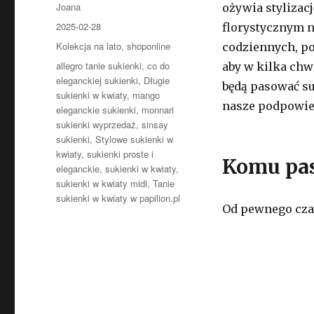
Autor
Joana
ożywia stylizacj
Opublikowano
2025-02-28
florystycznym n
Kategorie
Kolekcja na lato
,
shoponline
codziennych, po
Tagi
allegro tanie sukienki
,
co do
aby w kilka chw
eleganckiej sukienki
,
Długie
będą pasować su
sukienki w kwiaty
,
mango
nasze podpowie
eleganckie sukienki
,
monnari
sukienki wyprzedaż
,
sinsay
sukienki
,
Stylowe sukienki w
kwiaty
,
sukienki proste i
Komu pas
eleganckie
,
sukienki w kwiaty
,
sukienki w kwiaty midi
,
Tanie
sukienki w kwiaty w papilion.pl
Od pewnego czas