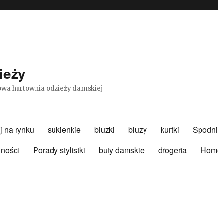
ieży
etowa hurtownia odzieży damskiej
j na rynku
sukienkie
bluzki
bluzy
kurtki
Spodni
lności
Porady stylistki
buty damskie
drogeria
Hom