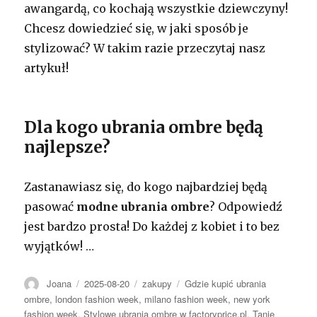
awangardą, co kochają wszystkie dziewczyny!
Chcesz dowiedzieć się, w jaki sposób je
stylizować? W takim razie przeczytaj nasz
artykuł!
Dla kogo ubrania ombre będą
najlepsze?
Zastanawiasz się, do kogo najbardziej będą
pasować
modne ubrania ombre
? Odpowiedź
jest bardzo prosta! Do każdej z kobiet i to bez
wyjątków!
…
Autor
Opublikowano
Kategorie
Tagi
Joana
2025-08-20
zakupy
Gdzie kupić ubrania
ombre
,
london fashion week
,
milano fashion week
,
new york
fashion week
,
Stylowe ubrania ombre w factoryprice.pl
,
Tanie