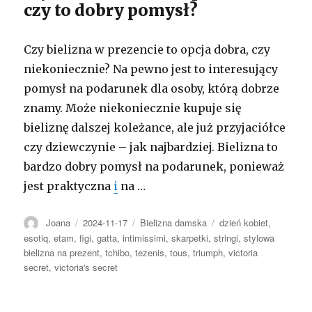
czy to dobry pomysł?
Czy bielizna w prezencie to opcja dobra, czy
niekoniecznie? Na pewno jest to interesujący
pomysł na podarunek dla osoby, którą dobrze
znamy. Może niekoniecznie kupuje się
bieliznę dalszej koleżance, ale już przyjaciółce
czy dziewczynie – jak najbardziej. Bielizna to
bardzo dobry pomysł na podarunek, ponieważ
jest praktyczna
i
na …
Autor
Opublikowano
Kategorie
Tagi
Joana
2024-11-17
Bielizna damska
dzień kobiet
,
esotiq
,
etam
,
figi
,
gatta
,
intimissimi
,
skarpetki
,
stringi
,
stylowa
bielizna na prezent
,
tchibo
,
tezenis
,
tous
,
triumph
,
victoria
secret
,
victoria's secret