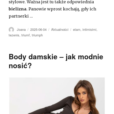
stylowe. Ważna jest tu także odpowiednia
bielizna
. Panowie wprost kochają, gdy ich
partnerki …
Autor
Opublikowano
Kategorie
Tagi
Joana
2025-06-04
Aktualności
etam
,
intimisimi
,
tezenis
,
triumf
,
triumph
Body damskie – jak modnie
nosić?