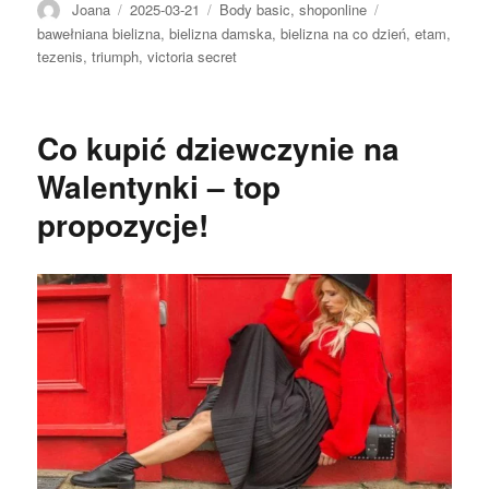
Autor
Opublikowano
Kategorie
Tagi
Joana
2025-03-21
Body basic
,
shoponline
bawełniana bielizna
,
bielizna damska
,
bielizna na co dzień
,
etam
,
tezenis
,
triumph
,
victoria secret
Co kupić dziewczynie na
Walentynki – top
propozycje!