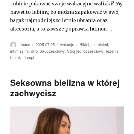
Lubicie pakować swoje wakacyjne walizki? My
nawet to lubimy, bo można zapakować w swój
bagaż najmodniejsze letnie ubrania oraz
akcesoria, a to zawsze poprawia humor. …
Autor
Opublikowano
Kategorie
Tagi
Joana
2025-07-25
wakacje
Bikini
,
intimisimi
,
intimissimi
,
strój dwuczęściowy
,
Strój jednoczęściowy
,
tezenis
,
triumf
,
triumph
Seksowna bielizna w której
zachwycisz