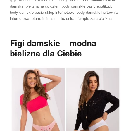
damska
,
bielizna na co dzień
,
body damskie basic ebutik.pl
,
body damskie basic sklep internetowy
,
body damskie hurtownia
internetowa
,
etam
,
intimisimi
,
tezenis
,
triumph
,
zara bielizna
Figi damskie – modna
bielizna dla Ciebie