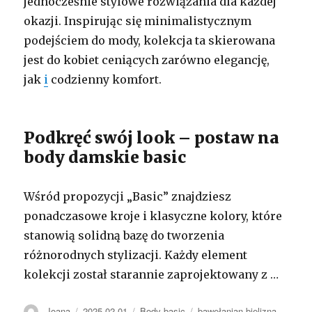
jednocześnie stylowe rozwiązania dla każdej
okazji. Inspirując się minimalistycznym
podejściem do mody, kolekcja ta skierowana
jest do kobiet ceniących zarówno elegancję,
jak
i
codzienny komfort.
Podkręć swój look – postaw na
body damskie basic
Wśród propozycji „Basic” znajdziesz
ponadczasowe kroje i klasyczne kolory, które
stanowią solidną bazę do tworzenia
różnorodnych stylizacji. Każdy element
kolekcji został starannie zaprojektowany z …
Autor
Opublikowano
Kategorie
Tagi
Joana
2025-02-01
Body basic
bawełanian bielizna