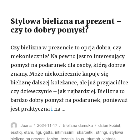
Stylowa bielizna na prezent –
czy to dobry pomysł?
Czy bielizna w prezencie to opcja dobra, czy
niekoniecznie? Na pewno jest to interesujący
pomysł na podarunek dla osoby, którą dobrze
znamy. Może niekoniecznie kupuje się
bieliznę dalszej koleżance, ale już przyjaciółce
czy dziewczynie – jak najbardziej. Bielizna to
bardzo dobry pomysł na podarunek, ponieważ
jest praktyczna
i
na …
Autor
Opublikowano
Kategorie
Tagi
Joana
2024-11-17
Bielizna damska
dzień kobiet
,
esotiq
,
etam
,
figi
,
gatta
,
intimissimi
,
skarpetki
,
stringi
,
stylowa
bielizna na prezent
,
tchibo
,
tezenis
,
tous
,
triumph
,
victoria