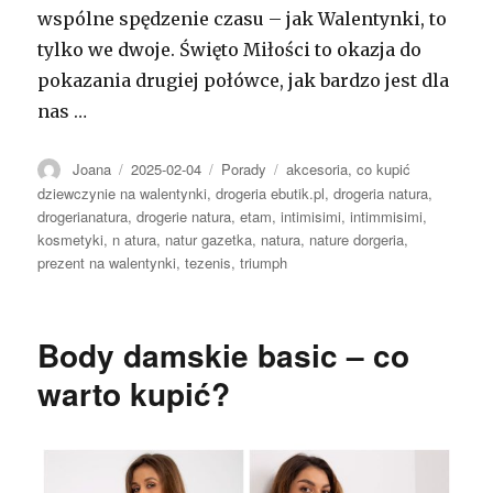
wspólne spędzenie czasu – jak Walentynki, to
tylko we dwoje. Święto Miłości to okazja do
pokazania drugiej połówce, jak bardzo jest dla
nas …
Autor
Opublikowano
Kategorie
Tagi
Joana
2025-02-04
Porady
akcesoria
,
co kupić
dziewczynie na walentynki
,
drogeria ebutik.pl
,
drogeria natura
,
drogerianatura
,
drogerie natura
,
etam
,
intimisimi
,
intimmisimi
,
kosmetyki
,
n atura
,
natur gazetka
,
natura
,
nature dorgeria
,
prezent na walentynki
,
tezenis
,
triumph
Body damskie basic – co
warto kupić?