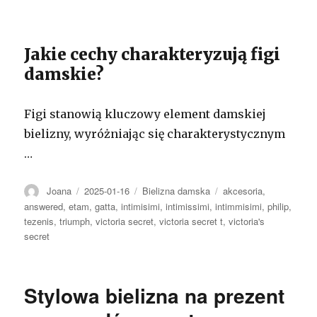
Jakie cechy charakteryzują figi
damskie?
Figi stanowią kluczowy element damskiej
bielizny, wyróżniając się charakterystycznym
…
Autor
Opublikowano
Kategorie
Tagi
Joana
2025-01-16
Bielizna damska
akcesoria
,
answered
,
etam
,
gatta
,
intimisimi
,
intimissimi
,
intimmisimi
,
philip
,
tezenis
,
triumph
,
victoria secret
,
victoria secret t
,
victoria's
secret
Stylowa bielizna na prezent