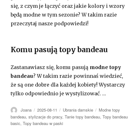
się, z czym je łączyć oraz jakie kolory i wzory
będą modne w tym sezonie? W takim razie
przeczytaj nasze podpowiedzi!
Komu pasują topy bandeau
Zastanawiasz się, komu pasują
modne topy
bandeau
? W takim razie powinnaś wiedzieć,
że są one dobre dla każdej kobiety! Wystarczy
tylko odpowiednio je wystylizować.
…
Autor
Opublikowano
Kategorie
Tagi
Joana
2025-08-11
Ubrania damskie
Modne topy
bandeau
,
stylizacje do pracy
,
Tanie topy bandeau
,
Topy bandeau
basic
,
Topy bandeau w paski