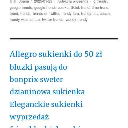
Autor
Opublikowano
Kategorie
Tagi
Joana
2025-01-23
Kolekcja wiosenna
g trends
,
google trends
,
google trends polska
,
tiktok trend
,
time trend
,
trend
,
trends
,
trends on twitter
,
trendy lara
,
trendy lara beach
,
trendy wiosna lato
,
twitter trends
,
wendy trendy
Allegro sukienki do 50 zł
bluzki pasują do
bonprix sweter
dzianinowa sukienka
Eleganckie sukienki
wyprzedaż