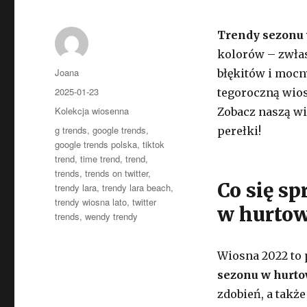
Trendy sezonu 
kolorów – zwłasz
Autor
Joana
błękitów i mocn
Opublikowano
2025-01-23
tegoroczną wios
Kategorie
Kolekcja wiosenna
Zobacz naszą wi
Tagi
g trends
,
google trends
,
perełki!
google trends polska
,
tiktok
trend
,
time trend
,
trend
,
trends
,
trends on twitter
,
Co się s
trendy lara
,
trendy lara beach
,
trendy wiosna lato
,
twitter
w hurtow
trends
,
wendy trendy
Wiosna 2022 to
sezonu w hurto
zdobień, a tak