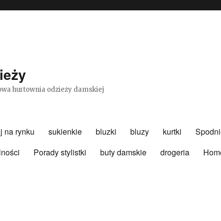
ieży
etowa hurtownia odzieży damskiej
j na rynku
sukienkie
bluzki
bluzy
kurtki
Spodni
lności
Porady stylistki
buty damskie
drogeria
Hom