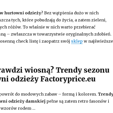
w hurtowni odzieży
? Bez wątpienia dużo w nich
cza tych, które pobudzają do życia, a zatem zieleni,
ych różów. To właśnie w nich warto przebierać
ną – zwłaszcza w towarzystwie oryginalnych zdobień.
osenną check listę i zaopatrz swój
sklep
w najświeższe
prawdzi wiosną? Trendy sezonu
ni odzieży Factoryprice.eu
 powrót do modowych zabaw – formą i kolorem.
Trend
wni odzieży damskiej
pełne są zatem retro fasonów i
że wzorów rodem …