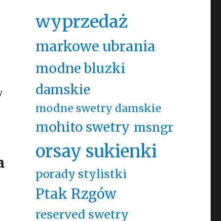
wyprzedaż
markowe ubrania
modne bluzki
damskie
y
modne swetry damskie
mohito swetry
msngr
orsay sukienki
a
porady stylistki
Ptak Rzgów
reserved swetry