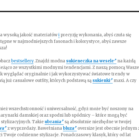
na wysoką jakość materiałów
i
precyzję wykonania, abyś czuła się
tępne w najmodniejszych fasonach i kolorystyce, abyś zawsze
sza!
obacz
bestsellery
. Znajdź modna
sukieneczka na wesele
na każdą
 bieżąco ze wszystkimi modnymi tendencjami. Z naszą pomocą Wasz
ak wyglądać oryginalnie i jak wykorzystywać światowe trendy w
wią już casualowe outfity, których podstawą są
sukienki
maxi. A czy
nież wszechstronność i uniwersalność, gdyż może być noszony na
 marynarki damskiej oraz spodni lub spódnicy – które mogą być
 stylizacyjnych. Takie
ubrania
są absolutnie niezbędne w twojej
wa
z wyprzedaży. Bawełniana
bluza
oversize jest obecnie jednym 
 Twoje codzienne stylizacje. Ponadczasowy klasyk, który od lat