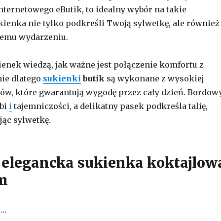
internetowego eButik, to idealny wybór na takie
ienka nie tylko podkreśli Twoją sylwetkę, ale również
demu wydarzeniu.
ienek wiedzą, jak ważne jest połączenie komfortu z
nie dlatego
sukienki
butik
są wykonane z wysokiej
łów, które gwarantują wygodę przez cały dzień. Bordow
ębi
i
tajemniczości, a delikatny pasek podkreśla talię,
jąc sylwetkę.
elegancka sukienka koktajlow
m
…