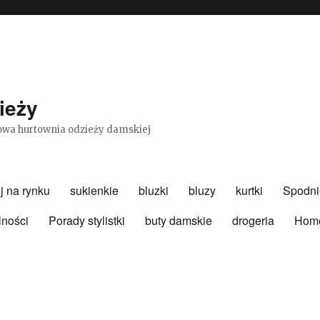
ieży
etowa hurtownia odzieży damskiej
j na rynku
sukienkie
bluzki
bluzy
kurtki
Spodni
lności
Porady stylistki
buty damskie
drogeria
Hom