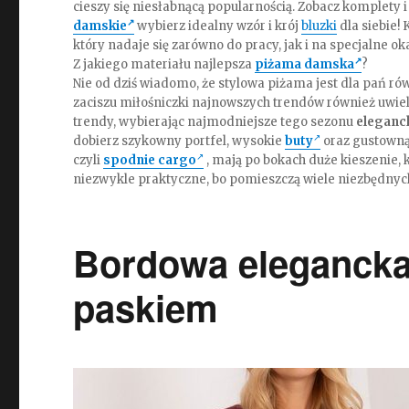
cieszy się niesłabnącą popularnością. Zobacz komplety 
damskie
wybierz idealny wzór i krój
bluzki
dla siebie!
który nadaje się zarówno do pracy, jak i na specjalne ok
Z jakiego materiału najlepsza
piżama damska
?
Nie od dziś wiadomo, że stylowa piżama jest dla pań 
zaciszu miłośniczki najnowszych trendów również uwielb
trendy, wybierając najmodniejsze tego sezonu
eleganc
dobierz szykowny portfel, wysokie
buty
oraz gustowną 
czyli
spodnie cargo
, mają po bokach duże kieszenie, 
niezwykle praktyczne, bo pomieszczą wiele niezbędnyc
Bordowa elegancka 
paskiem