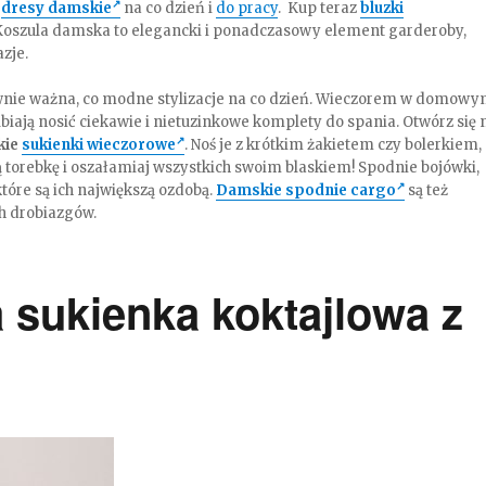
i
dresy damskie
na co dzień i
do pracy
. Kup teraz
bluzki
 Koszula damska to elegancki i ponadczasowy element garderoby,
azje.
równie ważna, co modne stylizacje na co dzień. Wieczorem w domow
iają nosić ciekawie i nietuzinkowe komplety do spania. Otwórz się 
kie
sukienki wieczorowe
. Noś je z krótkim żakietem czy bolerkiem,
torebkę i oszałamiaj wszystkich swoim blaskiem! Spodnie bojówki,
które są ich największą ozdobą.
Damskie spodnie cargo
są też
h drobiazgów.
sukienka koktajlowa z