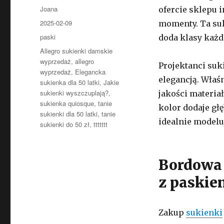
Autor
Joana
ofercie sklepu 
Opublikowano
2025-02-09
momenty. Ta suk
Kategorie
paski
doda klasy każ
Tagi
Allegro sukienki damskie
wyprzedaż
,
allegro
Projektanci suk
wyprzedaż
,
Elegancka
elegancją. Właś
sukienka dla 50 latki
,
Jakie
sukienki wyszczuplają?
,
jakości materia
sukienka quiosque
,
tanie
kolor dodaje gł
sukienki dla 50 latki
,
tanie
idealnie modelu
sukienki do 50 zł
,
ttttttt
Bordowa 
z paskie
Zakup
sukienki