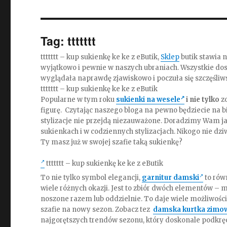
Tag:
ttttttt
ttttttt – kup sukienkę ke ke z eButik,
Sklep
butik stawia 
wyjątkowo i pewnie w naszych ubraniach. Wszystkie dos
wyglądała naprawdę zjawiskowo i poczuła się szczęśliw
ttttttt – kup sukienkę ke ke z eButik
Popularne w tym roku
sukienki na wesele
i nie tylko
z
figurę. Czytając naszego bloga na pewno będziecie na
stylizacje nie przejdą niezauważone. Doradzimy Wam j
sukienkach i w codziennych stylizacjach. Nikogo nie dzi
Ty masz już w swojej szafie taką sukienkę?
ttttttt – kup sukienkę ke ke z eButik
To nie tylko symbol elegancji,
garnitur damski
to rów
wiele różnych okazji. Jest to zbiór dwóch elementów –
noszone razem lub oddzielnie. To daje wiele możliwości
szafie na nowy sezon. Zobacz tez
damska kurtka zimo
najgorętszych trendów sezonu, który doskonale podkręci