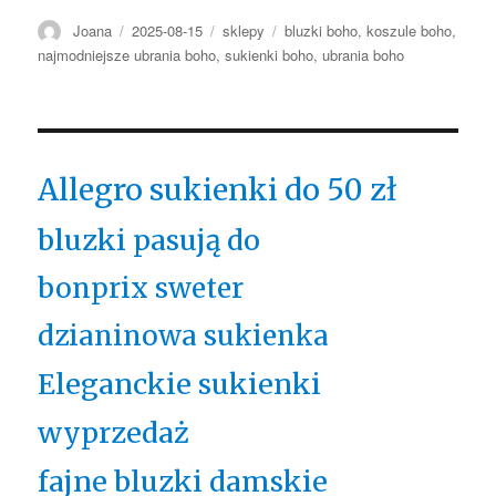
Autor
Opublikowano
Kategorie
Tagi
Joana
2025-08-15
sklepy
bluzki boho
,
koszule boho
,
najmodniejsze ubrania boho
,
sukienki boho
,
ubrania boho
Allegro sukienki do 50 zł
bluzki pasują do
bonprix sweter
dzianinowa sukienka
Eleganckie sukienki
wyprzedaż
fajne bluzki damskie