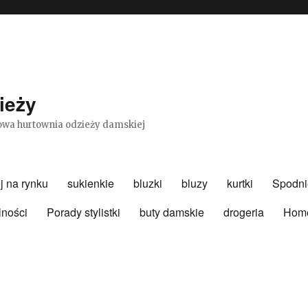
ieży
etowa hurtownia odzieży damskiej
j na rynku
sukienkie
bluzki
bluzy
kurtki
Spodni
lności
Porady stylistki
buty damskie
drogeria
Hom