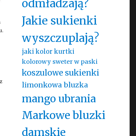
odmładzają?
Jakie sukienki
a
u.
wyszczuplają?
jaki kolor kurtki
kolorowy sweter w paski
koszulowe sukienki
z
limonkowa bluzka
mango ubrania
Markowe bluzki
damskie