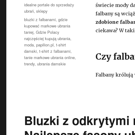
Kategorie
idealne portale do sprzedaży
świecie mody da
ubrań
,
sklepy
falbany są wcią
Tagi
bluzki z falbanami
,
gdzie
zdobione falb
kupować markowe ubrania
ciekawa? W taki
taniej
,
Gdzie Polacy
najczęściej kupują ubrania
,
moda
,
papilion.pl
,
t-shirt
damski
,
t-shirt z falbanami
,
Czy falb
tanie markowe ubrania online
,
trendy
,
ubrania damskie
Falbany królują
Bluzki z odkrytymi
Najlepsze fasony u