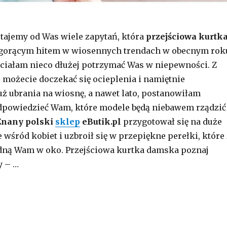
tajemy od Was wiele zapytań, która
przejściowa kurtk
gorącym hitem w wiosennych trendach w obecnym rok
ciałam nieco dłużej potrzymać Was w niepewności. Z
ie możecie doczekać się ocieplenia i namiętnie
uż ubrania na wiosnę, a nawet lato, postanowiłam
odpowiedzieć Wam, które modele będą niebawem rządzić
Znany polski
sklep
eButik.pl
przygotował się na duże
wśród kobiet i uzbroił się w przepiękne perełki, które 
ną Wam w oko. Przejściowa kurtka damska poznaj
y – …