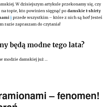
mskiej. W dzisiejszym artykule przekonamy się, czy
ż na topie, kto powinien sięgnąć po
damskie t-shirty
anami
i
przede wszystkim – które z nich są hot! Jesteś
m razie zapraszam do czytania!
any będą modne tego lata?
 w modzie damskiej już …
 ramionami – fenomen!
brań