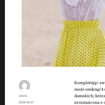
Kompletując sw
może umknąć
t
Autor
Joana
damskich, która 
Opublikowano
2025-04-01
urozmaicona o d