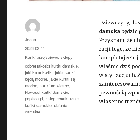
Dziewczyny, dos
damska
będzie 
Autor
Joana
Przyznam, że ch
Opublikowano
2026-02-11
racji tego, że n
Kategorie
Kurtki przejściowe
,
sklepy
kompletujecie j
Tagi
dobrej jakości kurtki damskie
,
właśnie dziś p
jaki kolor kurtki
,
jakie kurtki
w stylizacjach.
będą modne
,
jakie kurtki są
zainteresowanie 
modne
,
kurtki na wiosnę
,
Nowości kurtki damskie
,
pewnością wpad
papilion.pl
,
sklep ebutik
,
tanie
wiosenne trend
kurtki damskie
,
ubrania
damskie