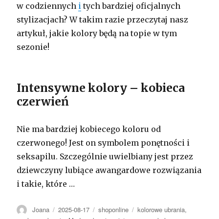
w codziennych
i
tych bardziej oficjalnych
stylizacjach? W takim razie przeczytaj nasz
artykuł, jakie kolory będą na topie w tym
sezonie!
Intensywne kolory – kobieca
czerwień
Nie ma bardziej kobiecego koloru od
czerwonego! Jest on symbolem ponętności i
seksapilu. Szczególnie uwielbiany jest przez
dziewczyny lubiące awangardowe rozwiązania
i takie, które
…
Autor
Opublikowano
Kategorie
Tagi
Joana
2025-08-17
shoponline
kolorowe ubrania
,