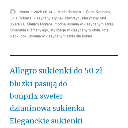
Autor
Opublikowano
Kategorie
Tagi
Joana
2025-08-14
Moda damska
Carol Kennedy
,
Julia Roberts
,
klasyczny styl jak stworzyć
,
klasyczny styl
ubierania
,
Marilyn Monroe
,
modne ubrania w klasycznym stylu
,
Śniadania u Tiffany'ego
,
stylizacje w klasycznym stylu
,
total
black look
,
ubrania w klasycznym stylu dla kobiet
Allegro sukienki do 50 zł
bluzki pasują do
bonprix sweter
dzianinowa sukienka
Eleganckie sukienki