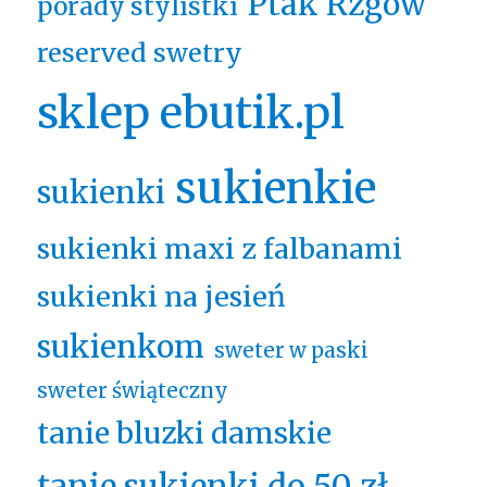
Ptak Rzgów
porady stylistki
reserved swetry
sklep ebutik.pl
sukienkie
sukienki
sukienki maxi z falbanami
sukienki na jesień
sukienkom
sweter w paski
sweter świąteczny
tanie bluzki damskie
tanie sukienki do 50 zł