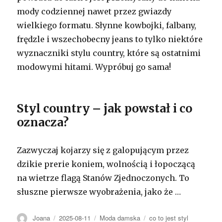
mody codziennej nawet przez gwiazdy
wielkiego formatu. Słynne kowbojki, falbany,
frędzle i wszechobecny jeans to tylko niektóre
wyznaczniki stylu country, które są ostatnimi
modowymi hitami. Wypróbuj go sama!
Styl country – jak powstał i co
oznacza?
Zazwyczaj kojarzy się z galopującym przez
dzikie prerie koniem, wolnością i łopoczącą
na wietrze flagą Stanów Zjednoczonych. To
słuszne pierwsze wyobrażenia, jako że …
Autor
Opublikowano
Kategorie
Tagi
Joana
2025-08-11
Moda damska
co to jest styl