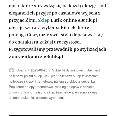
opcji, które sprawdzą się na każdą okazję – od
eleganckich przyjęć po casualowe wyjścia z
przyjaciółmi.
Sklep
Butik online eButik.pl
oferuje szeroki wybór sukienek, które
pomogą Ci wyrazić swój styl i dopasować się
do charakteru każdej uroczystości.
Przygotowaliśmy
przewodnik po stylizacjach
z sukienkami z eButik.pl
…
Autor
Opublikowano
Kategorie
Tagi
Joana
2025-08-20
Sukienki dzianinowe
Jaki jest
najlepszy polski sklep
,
Jaki jest najlepszy sklep z ubraniami
,
najlepsze sklepy internetowe
,
najlepszy sklep z sukienkami
,
Popularne sklepy internetowe
,
ranking sklepów z odzieżą
,
unison
,
unisono
,
unisono sklep internetowy
,
unisono sklepy
,
unisono sukienki
,
unisono wyprzedaż