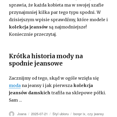
sprawia, że każda kobieta ma w swojej szafie
przynajmniej kilka par tego typu spodni. W
dzisiejszym wpisie sprawdźmy, które modele i
kolekcja jeansów
są najmodniejsze!
Koniecznie przeczytaj.
Krótka historia mody na
spodnie jeansowe
Zacznijmy od tego, skąd w ogóle wzięła się
moda
na jeansy i jak pierwsza
kolekcja
jeansów damskich
trafiła na sklepowe półki.
Sam
…
Autor
Opublikowano
Kategorie
Tagi
Joana
2025-07-21
Styl ubioru
bonpr ix
,
czy jeansy