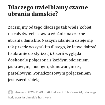
Dlaczego uwielbiamy czarne
ubrania damskie?
Zacznijmy od tego dlaczego tak wiele kobiet
na cały świecie stawia właśnie na czarne
ubrania damskie. Naszym zdaniem dzieje się
tak przede wszystkim dlatego, że łatwo dobrać
to ubranie do stylizacji. Czerń wygląda
doskonale połączona z każdym odcieniem –
jaskrawym, mocnym, stonowanym czy
pastelowym. Ponadczasowym połączeniem
jest czerń z bielą, …
Autor
Opublikowano
Kategorie
Tagi
Joana
2024-11-29
Aktualności
hurtowo 24
,
o la voga
hurt
,
ubrania damskie hurt
,
vera