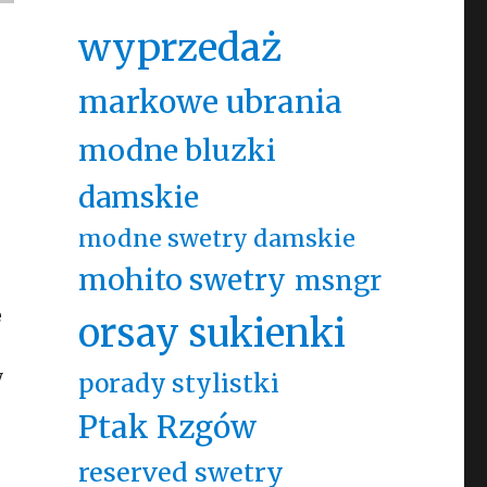
wyprzedaż
markowe ubrania
modne bluzki
damskie
modne swetry damskie
mohito swetry
msngr
e
orsay sukienki
y
porady stylistki
Ptak Rzgów
reserved swetry