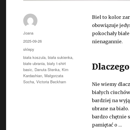
Biel to kolor z
obowiązuje jedyn
Autor
Joana
pokochały białe
Opublikowano
2025-09-26
nienagannie.
Kategorie
sklepy
Tagi
biała koszula
,
biała sukienka
,
białe ubrania
,
biały t-shirt
Dlaczego
basic
,
Danuta Stenka
,
Kim
Kardashian
,
Małgorzata
Socha
,
Victoria Beckham
Nie wiemy dlacze
białych ciuchów.
bardziej na wyj
ubrane na biało.
bardzo chętnie 
pamiętać o …