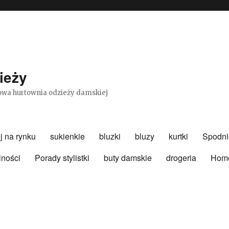
ieży
etowa hurtownia odzieży damskiej
j na rynku
sukienkie
bluzki
bluzy
kurtki
Spodni
lności
Porady stylistki
buty damskie
drogeria
Hom