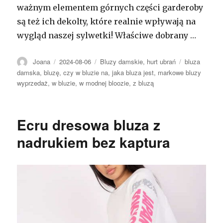
ważnym elementem górnych części garderoby
są też ich dekolty, które realnie wpływają na
wygląd naszej sylwetki! Właściwe dobrany …
Autor
Opublikowano
Kategorie
Tagi
Joana
2024-08-06
Bluzy damskie
,
hurt ubrań
bluza
damska
,
bluzę
,
czy w bluzie na
,
jaka bluza jest
,
markowe bluzy
wyprzedaż
,
w bluzie
,
w modnej bloozie
,
z bluzą
Ecru dresowa bluza z
nadrukiem bez kaptura