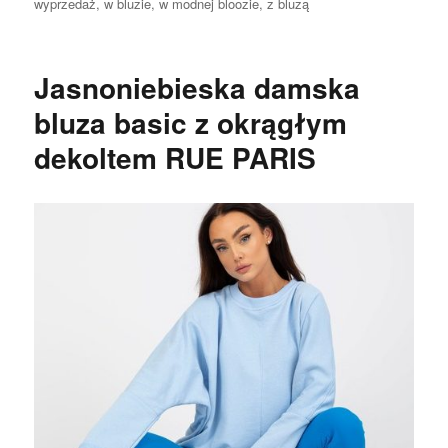
wyprzedaż
,
w bluzie
,
w modnej bloozie
,
z bluzą
Jasnoniebieska damska
bluza basic z okrągłym
dekoltem RUE PARIS