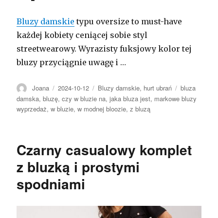
Bluzy damskie
typu oversize to must-have
każdej kobiety ceniącej sobie styl
streetwearowy. Wyrazisty fuksjowy kolor tej
bluzy przyciągnie uwagę i …
Autor
Opublikowano
Kategorie
Tagi
Joana
2024-10-12
Bluzy damskie
,
hurt ubrań
bluza
damska
,
bluzę
,
czy w bluzie na
,
jaka bluza jest
,
markowe bluzy
wyprzedaż
,
w bluzie
,
w modnej bloozie
,
z bluzą
Czarny casualowy komplet
z bluzką i prostymi
spodniami