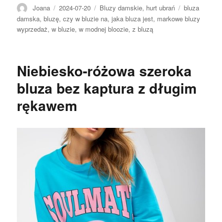
Autor
Opublikowano
Kategorie
Tagi
Joana
2024-07-20
Bluzy damskie
,
hurt ubrań
bluza
damska
,
bluzę
,
czy w bluzie na
,
jaka bluza jest
,
markowe bluzy
wyprzedaż
,
w bluzie
,
w modnej bloozie
,
z bluzą
Niebiesko-różowa szeroka
bluza bez kaptura z długim
rękawem