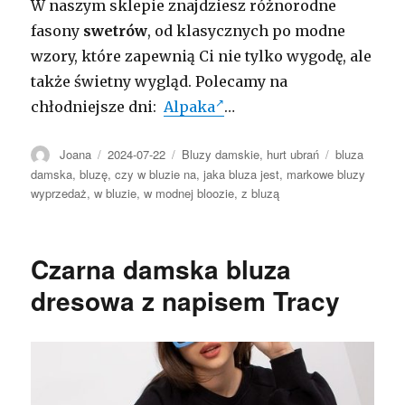
W naszym sklepie znajdziesz różnorodne
fasony
swetrów
, od klasycznych po modne
wzory, które zapewnią Ci nie tylko wygodę, ale
także świetny wygląd. Polecamy na
chłodniejsze dni:
Alpaka
…
Autor
Opublikowano
Kategorie
Tagi
Joana
2024-07-22
Bluzy damskie
,
hurt ubrań
bluza
damska
,
bluzę
,
czy w bluzie na
,
jaka bluza jest
,
markowe bluzy
wyprzedaż
,
w bluzie
,
w modnej bloozie
,
z bluzą
Czarna damska bluza
dresowa z napisem Tracy