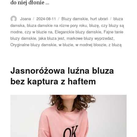
do niej dłonie …
Autor
Opublikowano
Kategorie
Tagi
Joana
2024-08-11
Bluzy damskie
,
hurt ubrań
bluza
damska
,
bluza damskie na rózne pory roku
,
bluzę
,
czy bluzy są
modne
,
czy w bluzie na
,
Eleganckie bluzy damskie
,
Fajne tanie
bluzy damskie
,
jaka bluza jest
,
markowe bluzy wyprzedaż
,
Oryginalne bluzy damskie
,
w bluzie
,
w modnej bloozie
,
z bluzą
Jasnoróżowa luźna bluza
bez kaptura z haftem