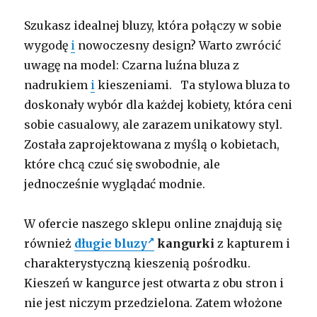
Szukasz idealnej bluzy, która połączy w sobie
wygodę
i
nowoczesny design? Warto zwrócić
uwagę na model: Czarna luźna bluza z
nadrukiem
i
kieszeniami. Ta stylowa bluza to
doskonały wybór dla każdej kobiety, która ceni
sobie casualowy, ale zarazem unikatowy styl.
Została zaprojektowana z myślą o kobietach,
które chcą czuć się swobodnie, ale
jednocześnie wyglądać modnie.
W ofercie naszego sklepu online znajdują się
również
długie bluzy
kangurki
z kapturem i
charakterystyczną kieszenią pośrodku.
Kieszeń w kangurce jest otwarta z obu stron i
nie jest niczym przedzielona. Zatem włożone