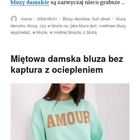
bluzy damskie
są zazwyczaj nieco grubsze …
Autor
Opublikowano
Kategorie
Tagi
Joana
2024-08-01
Bluzy damskie
,
hurt ubrań
bluza
damska
,
bluzę
,
czy w bluzie na
,
jaka bluza jest
,
markowe bluzy
wyprzedaż
,
w bluzie
,
w modnej bloozie
,
z bluzą
Miętowa damska bluza bez
kaptura z ociepleniem