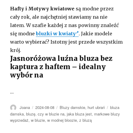
Hafty i Motywy kwiatowe
są modne przez
cały rok, ale najchętniej stawiamy na nie
latem. W szafie każdej z nas powinny znaleźć
się modne
bluzki w kwiaty
. Jakie modele
warto wybierać? Istotny jest przede wszystkim
krój.
Jasnoróżowa luźna bluza bez
kaptura z haftem – idealny
wybór na
…
Autor
Opublikowano
Kategorie
Tagi
Joana
2024-08-08
Bluzy damskie
,
hurt ubrań
bluza
damska
,
bluzę
,
czy w bluzie na
,
jaka bluza jest
,
markowe bluzy
wyprzedaż
,
w bluzie
,
w modnej bloozie
,
z bluzą