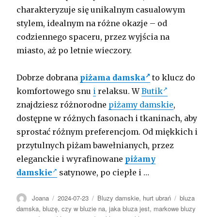
charakteryzuje się unikalnym casualowym
stylem, idealnym na różne okazje – od
codziennego spaceru, przez wyjścia na
miasto, aż po letnie wieczory.
Dobrze dobrana
piżama damska
to klucz do
komfortowego snu
i
relaksu. W
Butik
znajdziesz różnorodne
piżamy damskie
,
dostępne w różnych fasonach i tkaninach, aby
sprostać różnym preferencjom. Od miękkich i
przytulnych piżam bawełnianych, przez
eleganckie i wyrafinowane
piżamy
damskie
satynowe, po ciepłe i …
Autor
Opublikowano
Kategorie
Tagi
Joana
2024-07-23
Bluzy damskie
,
hurt ubrań
bluza
damska
,
bluzę
,
czy w bluzie na
,
jaka bluza jest
,
markowe bluzy