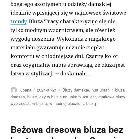
bogatego asortymentu odzieży damskiej,
idealnie wpisującej się w najnowsze światowe
trendy
. Bluza Tracy charakteryzuje się nie
tylko modnym wzornictwem, ale również
wygodą noszenia. Wykonana z miękkiego
materiału gwarantuje uczucie ciepła i
komfortu w chłodniejsze dni. Czarny kolor
oraz oryginalny napis sprawiają, że bluza jest
łatwa w stylizacji – doskonale …
Autor
Opublikowano
Kategorie
Tagi
Joana
2024-07-21
Bluzy damskie
,
hurt ubrań
bluza
damska
,
bluzę
,
czy w bluzie na
,
jaka bluza jest
,
markowe bluzy
wyprzedaż
,
w bluzie
,
w modnej bloozie
,
z bluzą
Beżowa dresowa bluza bez