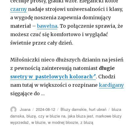
cechuje prosty, gładki wzór. Elegancki kolor
czarny
nadaje strojowi uniwersalności i klasy,
a wygodę noszenia zapewnia dominujący
materiał –
bawełna
. To połączenie sprawia, że
możesz czuć się komfortowo i wyglądać
świetnie przez cały dzień.
Miłośniczki nieco dłuższych dzianin na jesień
z pewnością zainteresują natomiast
długie
swetry w pastelowych kolorach
. Chodzi
nam tutaj w większości o rozpinane
kardigany
sięgające do …
Autor
Opublikowano
Kategorie
Tagi
Joana
2024-08-12
Bluzy damskie
,
hurt ubrań
bluza
damska
,
bluzę
,
czy w bluzie na
,
jaka bluza jest
,
markowe bluzy
wyprzedaż
,
w bluzie
,
w modnej bloozie
,
z bluzą