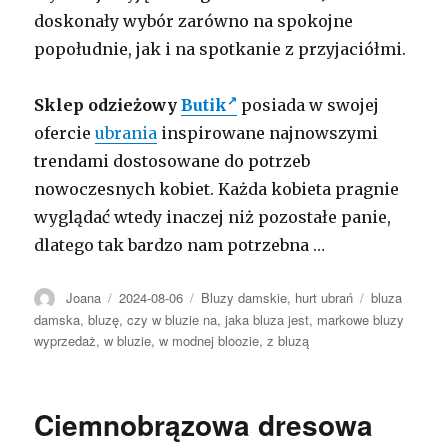
doskonały wybór zarówno na spokojne
popołudnie, jak i na spotkanie z przyjaciółmi.
Sklep odzieżowy
Butik
posiada w swojej
ofercie
ubrania
inspirowane najnowszymi
trendami dostosowane do potrzeb
nowoczesnych kobiet. Każda kobieta pragnie
wyglądać wtedy inaczej niż pozostałe panie,
dlatego tak bardzo nam potrzebna …
Autor
Opublikowano
Kategorie
Tagi
Joana
2024-08-06
Bluzy damskie
,
hurt ubrań
bluza
damska
,
bluzę
,
czy w bluzie na
,
jaka bluza jest
,
markowe bluzy
wyprzedaż
,
w bluzie
,
w modnej bloozie
,
z bluzą
Ciemnobrązowa dresowa