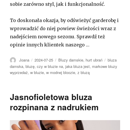
sobie zarówno styl, jak i funkcjonalność.
To doskonała okazja, by odświeżyć garderobę i
wprowadzić do niej powiew świeżości wraz z
nadejściem nowego sezonu. Sprawdź też
opinie innych klientek naszego …
Autor
Opublikowano
Kategorie
Tagi
Joana
2024-07-25
Bluzy damskie
,
hurt ubrań
bluza
damska
,
bluzę
,
czy w bluzie na
,
jaka bluza jest
,
markowe bluzy
wyprzedaż
,
w bluzie
,
w modnej bloozie
,
z bluzą
Jasnofioletowa bluza
rozpinana z nadrukiem