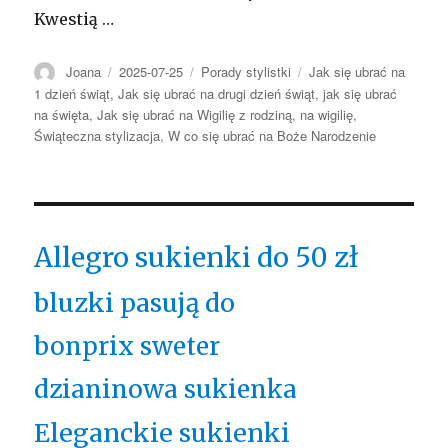
Kwestią …
Autor
Opublikowano
Kategorie
Tagi
Joana
2025-07-25
Porady stylistki
Jak się ubrać na
1 dzień świąt
,
Jak się ubrać na drugi dzień świąt
,
jak się ubrać
na święta
,
Jak się ubrać na Wigilię z rodziną
,
na wigilię
,
Świąteczna stylizacja
,
W co się ubrać na Boże Narodzenie
Allegro sukienki do 50 zł
bluzki pasują do
bonprix sweter
dzianinowa sukienka
Eleganckie sukienki