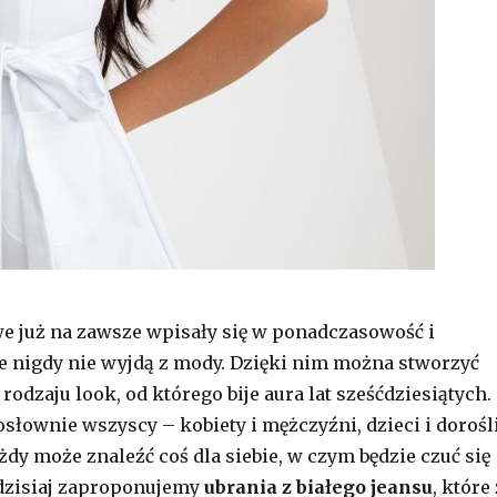
e już na zawsze wpisały się w ponadczasowość i
 nigdy nie wyjdą z mody. Dzięki nim można stworzyć
odzaju look, od którego bije aura lat sześćdziesiątych.
słownie wszyscy – kobiety i mężczyźni, dzieci i dorośli
żdy może znaleźć coś dla siebie, w czym będzie czuć się
dzisiaj zaproponujemy
ubrania z białego jeansu
, które 