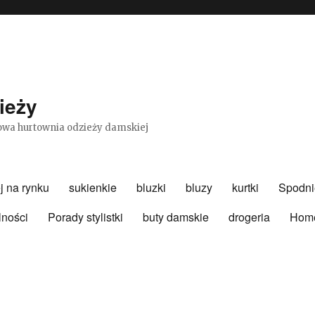
ieży
etowa hurtownia odzieży damskiej
j na rynku
sukienkie
bluzki
bluzy
kurtki
Spodni
lności
Porady stylistki
buty damskie
drogeria
Hom