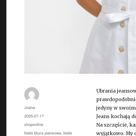
Ubrania jeansow
prawdopodobnie
Autor
Joana
jedyny w swoim r
Opublikowano
2025-07-17
Jeans kochają do
Kategorie
shoponline
Na szczęście, ka
Tagi
biała bluza jeansowa
,
białe
wyjątkowo. My 