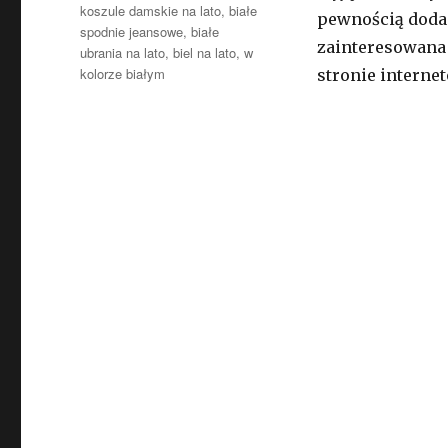
koszule damskie na lato
,
białe
pewnością dodadz
spodnie jeansowe
,
białe
zainteresowana 
ubrania na lato
,
biel na lato
,
w
kolorze białym
stronie interne