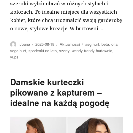
szeroki wybór ubrań w różnych stylach i
kolorach. To idealne miejsce dla wszystkich
kobiet, które chcą urozmaicić swoją garderobę
o nowe, stylowe kreacje. W hurtowni …
Autor
Opublikowano
Kategorie
Tagi
Joana
2025-08-19
Aktualności
asg hurt
,
beta
,
o la
voga hurt
,
spodenki na lato
,
szorty
,
wendy trendy hurtownia
,
yups
Damskie kurteczki
pikowane z kapturem –
idealne na każdą pogodę