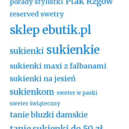
Ptak Rzgów
porady stylistki
reserved swetry
sklep ebutik.pl
sukienkie
sukienki
sukienki maxi z falbanami
sukienki na jesień
sukienkom
sweter w paski
sweter świąteczny
tanie bluzki damskie
tanie sukienki do 50 zł