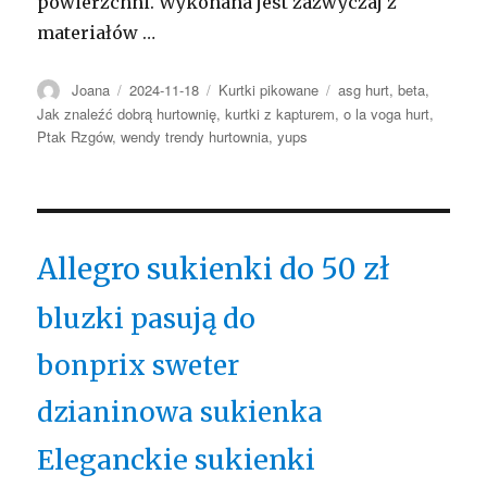
powierzchni. Wykonana jest zazwyczaj z
materiałów …
Autor
Opublikowano
Kategorie
Tagi
Joana
2024-11-18
Kurtki pikowane
asg hurt
,
beta
,
Jak znaleźć dobrą hurtownię
,
kurtki z kapturem
,
o la voga hurt
,
Ptak Rzgów
,
wendy trendy hurtownia
,
yups
Allegro sukienki do 50 zł
bluzki pasują do
bonprix sweter
dzianinowa sukienka
Eleganckie sukienki