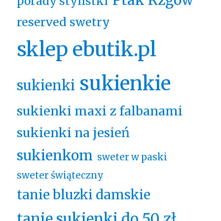
Ptak Rzgów
porady stylistki
reserved swetry
sklep ebutik.pl
sukienkie
sukienki
sukienki maxi z falbanami
sukienki na jesień
sukienkom
sweter w paski
sweter świąteczny
tanie bluzki damskie
tanie sukienki do 50 zł