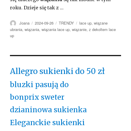
roku. Dzieje się tak z …
Autor
Opublikowano
Kategorie
Tagi
Joana
2024-09-26
TRENDY
lace up
,
wiązane
ubrania
,
wiązania
,
wiązania lace up
,
wiązanie
,
z dekoltem lace
up
Allegro sukienki do 50 zł
bluzki pasują do
bonprix sweter
dzianinowa sukienka
Eleganckie sukienki